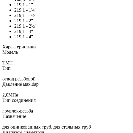
219,1 - 1''
219,1 - 1¼''
219,1 - 1½''
219,1 - 2''
219,1 - 2½''
219,1 - 3''
219,1 - 4''
Характеристики
Модель
—
TMT
Тип
—
отвод резьбовой
Давление мах.бар
—
2,0МПа
Тип соединения
—
грувлок-резьба
Назначение
—
для оцинкованных труб, для стальных труб
Диапазон диаметров