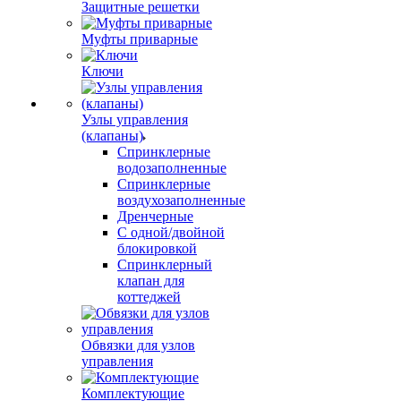
Защитные решетки
Муфты приварные
Ключи
Узлы управления
(клапаны)
Спринклерные
водозаполненные
Спринклерные
воздухозаполненные
Дренчерные
С одной/двойной
блокировкой
Спринклерный
клапан для
коттеджей
Обвязки для узлов
управления
Комплектующие