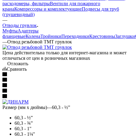
расходомеры, фильтры
Вентили для пожарного
крана
Компрессоры и комплектующие
Подвесы для труб
(грушевидный)
—
Отводы грувлок
Муфты
Адаптеры
фланцевые
Колена
Тройники
Переходники
Крестовины
Заглушки
—
Отвод резьбовой TMT грувлок
Цена действительна только для интернет-магазина и может
отличаться от цен в розничных магазинах
Отложить
Сравнить
Размер (мм x дюймы)
—
60,3 - ½”
60,3 - ½”
60,3 - ¾”
60,3 - 1"
60,3 - 1¼''