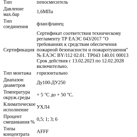
Тип
пеносмеситель
Давление
1,6МПа
мах.бар
Тип
флан/фланец
соединения
Сертификат соответствия техническому
регламенту ТР ЕАЭС 043/2017 "О
требованиях к средствам обеспечения
Сертификация
пожарной безопасности и пожаротушения"
№ ЕАЭС BY/112 02.01. ТР043 140.01 00013
Срок действия с 13.02.2023 по 12.02.2028
включительно.
Тип монтажа
горизонтально
Диапазон
Ду100-ДУ250
диаметров
Температура
+ 5 °С до + 50 °С.
окруж.среды
Климатическое
УХЛ4
исполнение
Процент
0,5; 1; 3; 6
смешивания %
Типы
AFFF
концентрата