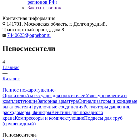
регионов РФ)
Заказать звонок
Контактная информация
141701, Московская область, г. Долгопрудный,
Транспортный проезд, дом 8
7440623@ognebor.ru
Пеносмесители
4
Главная
—
Каталог
—
Пенное пожаротушение
Оросители
Аксессуары для оросителей
Узлы управления и
комплектующие
Запорная арматура
Сигнализаторы и концевые
выключатели
Грувлочные соединения
Регуляторы давления,
расходомеры, фильтры
Вентили для пожарного
крана
Компрессоры и комплектующие
Подвесы для труб
(грушевидный)
—
Пеносмесители