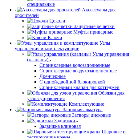
специальные
Аксессуары для
оросителей
Цоколи
Защитные решетки
Муфты приварные
Ключи
Узлы
управления и комплектующие
Узлы управления
(клапаны)
Спринклерные водозаполненные
Спринклерные воздухозаполненные
Дренчерные
С одной/двойной блокировкой
Спринклерный клапан для коттеджей
Обвязки для
узлов управления
Комплектующие
Запорная арматура
Затворы дисковые
Задвижки
Задвижка клиновая
Шаровые и
тестирующие краны