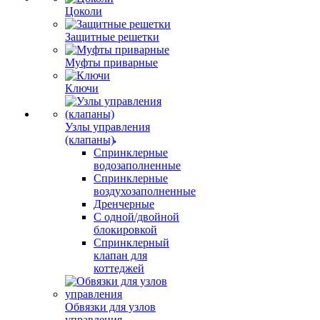
Цоколи
Защитные решетки
Муфты приварные
Ключи
Узлы управления
(клапаны)
Спринклерные
водозаполненные
Спринклерные
воздухозаполненные
Дренчерные
С одной/двойной
блокировкой
Спринклерный
клапан для
коттеджей
Обвязки для узлов
управления