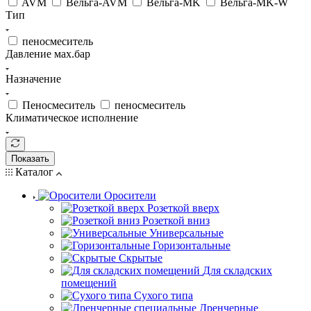
AVM
Вельга-AVM
Вельга-MK
Вельга-MK-W
Тип
пеносмеситель
Давление мах.бар
Назначение
Пеносмеситель
пеносмеситель
Климатическое исполнение
Показать
Каталог
Оросители
Розеткой вверх
Розеткой вниз
Универсальные
Горизонтальные
Скрытые
Для складских
помещений
Сухого типа
Дренчерные