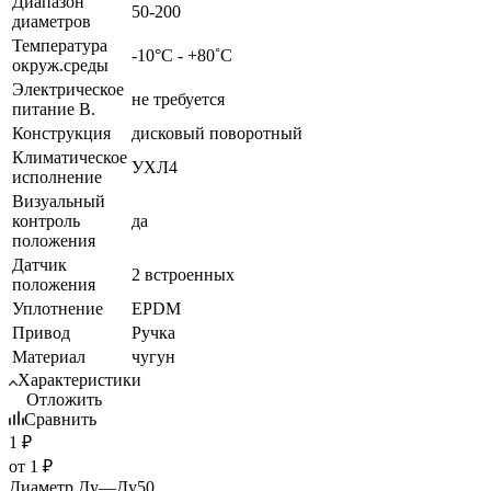
Диапазон
50-200
диаметров
Температура
-10°С - +80˚С
окруж.среды
Электрическое
не требуется
питание В.
Конструкция
дисковый поворотный
Климатическое
УХЛ4
исполнение
Визуальный
контроль
да
положения
Датчик
2 встроенных
положения
Уплотнение
EPDM
Привод
Ручка
Материал
чугун
Характеристики
Отложить
Сравнить
1
₽
от
1 ₽
Диаметр Ду
—
Ду50