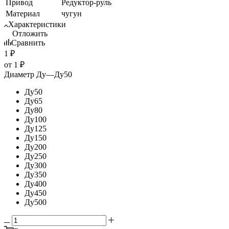
Привод
Редуктор-руль
Материал
чугун
Характеристики
Отложить
Сравнить
1
₽
от
1 ₽
Диаметр Ду
—
Ду50
Ду50
Ду65
Ду80
Ду100
Ду125
Ду150
Ду200
Ду250
Ду300
Ду350
Ду400
Ду450
Ду500