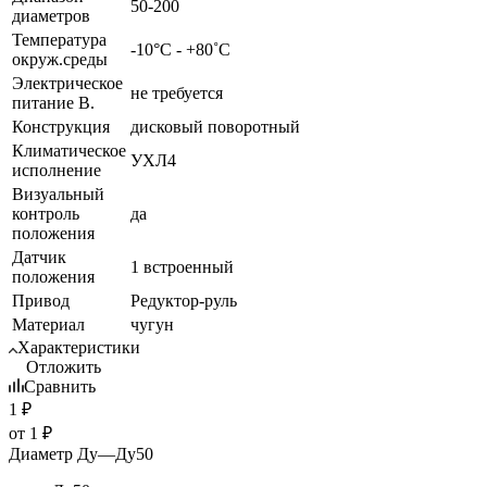
50-200
диаметров
Температура
-10°С - +80˚С
окруж.среды
Электрическое
не требуется
питание В.
Конструкция
дисковый поворотный
Климатическое
УХЛ4
исполнение
Визуальный
контроль
да
положения
Датчик
1 встроенный
положения
Привод
Редуктор-руль
Материал
чугун
Характеристики
Отложить
Сравнить
1
₽
от
1 ₽
Диаметр Ду
—
Ду50