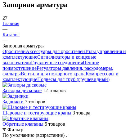
Запорная арматура
27
Главная
—
Каталог
—
Запорная арматура
Оросители
Аксессуары для оросителей
Узлы управления и
комплектующие
Сигнализаторы и концевые
выключатели
Грувлочные соединения
Пенное
пожаротушение
Регуляторы давления, расходомеры,
фильтры
Вентили для пожарного крана
Компрессоры и
комплектующие
Подвесы для труб (грушевидный)
Затворы дисковые
12 товаров
Задвижки
7 товаров
Шаровые и тестирующие краны
3 товара
Обратные клапаны
5 товаров
Фильтр
По умолчанию (возрастание)