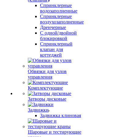
Спринклерные
водозаполненные
Спринклерные
воздухозаполненные
Дренчерные
С одной/двойной
блокировкой
Спринклерный
клапан для
коттеджей
Обвязки для узлов
управления
Комплектующие
Затворы дисковые
Задвижки
Задвижка клиновая
Шаровые и тестирующие