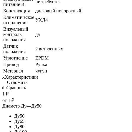
не требуется
питание В.
Конструкция
дисковый поворотный
Климатическое
УХЛ4
исполнение
Визуальный
контроль
да
положения
Датчик
2 встроенных
положения
Уплотнение
EPDM
Привод
Ручка
Материал
чугун
Характеристики
Отложить
Сравнить
1
₽
от
1 ₽
Диаметр Ду
—
Ду50
Ду50
Ду65
Ду80
Ду100