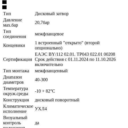
Тип
Дисковый затвор
Давление
20,7бар
мах.бар
Тип
межфланцевое
соединения
1 встроенный "открыто" (второй
Концевики
опционально)
ЕАЭС BY/112 02.01. TP043 022.01 00208
Сертификация
Срок действия с 01.11.2024 по 11.10.2026
включительно
Тип монтажа
межфланценвый
Диапазон
40-300
диаметров
Температура
-10 + 82°С
окруж.среды
Конструкция
дисковый поворотный
Климатическое
УХЛ4
исполнение
Визуальный
контроль
да
положения