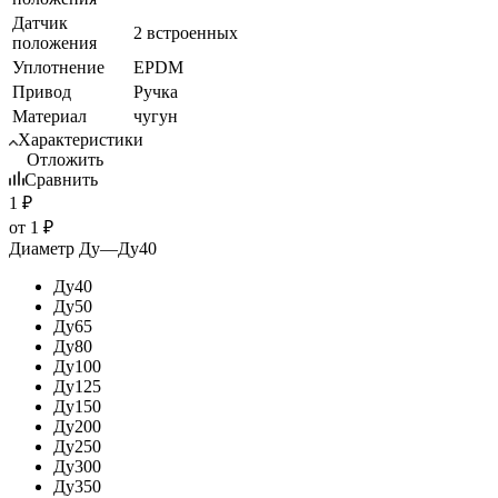
Датчик
2 встроенных
положения
Уплотнение
EPDM
Привод
Ручка
Материал
чугун
Характеристики
Отложить
Сравнить
1
₽
от
1 ₽
Диаметр Ду
—
Ду40
Ду40
Ду50
Ду65
Ду80
Ду100
Ду125
Ду150
Ду200
Ду250
Ду300
Ду350