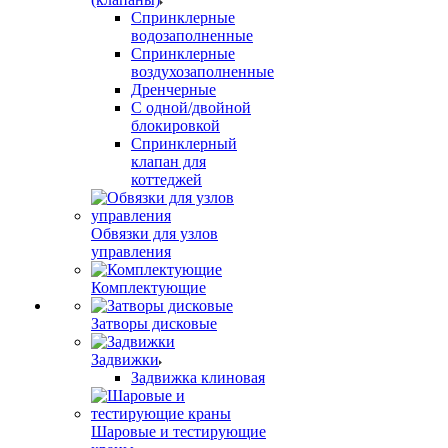
Спринклерные
водозаполненные
Спринклерные
воздухозаполненные
Дренчерные
С одной/двойной
блокировкой
Спринклерный
клапан для
коттеджей
Обвязки для узлов
управления
Комплектующие
Затворы дисковые
Задвижки
Задвижка клиновая
Шаровые и тестирующие