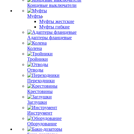
Концевые выключатели
Муфты
Муфты жестские
Муфты гибкие
Адаптеры фланцевые
Колена
Тройники
Отводы
Переходники
Крестовины
Заглушки
Инструмент
Оборудование