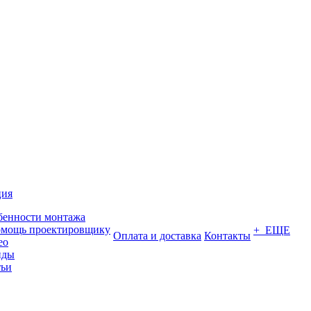
ция
бенности монтажа
омощь проектировщику
+ ЕЩЕ
Оплата и доставка
Контакты
ео
нды
тьи