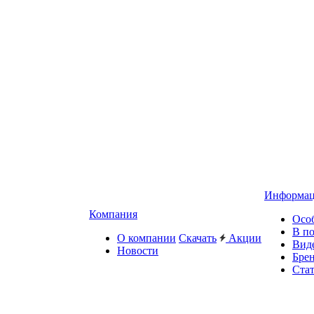
Информа
Компания
Осо
В п
О компании
Скачать
Акции
Вид
Новости
Бре
Ста