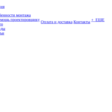
ция
бенности монтажа
омощь проектировщику
+ ЕЩЕ
Оплата и доставка
Контакты
ео
нды
тьи