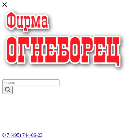
крупнейший в России поставщик систем пожаротушения
+7 (495) 744-06-23