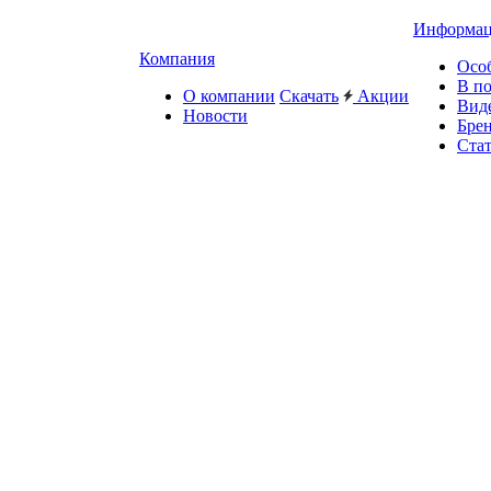
Информа
Компания
Осо
В п
О компании
Скачать
Акции
Вид
Новости
Бре
Ста