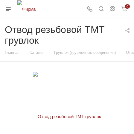
0
Отвод резьбовой TMT
грувлок
—
—
—
Главная
Каталог
Грувлок (грувлочные соединения)
Отв