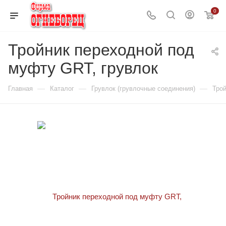
0
Тройник переходной под
муфту GRT, грувлок
—
—
—
Главная
Каталог
Грувлок (грувлочные соединения)
Трой