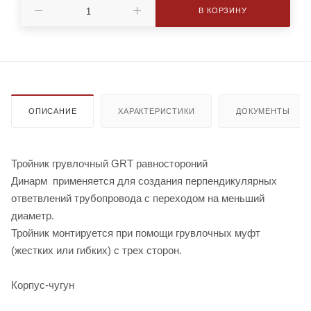
В КОРЗИНУ
219,1 - 76,1
219,1 - 88,9
219,1 - 108,0
219,1 - 114,3
219,1 - 133,0
219,1 - 139,7
219,1 - 159,0
219,1 - 168,3
273,0 - 88,9
273,0 - 108,0
273,0 - 114,3
273,0 - 133,0
ОПИСАНИЕ
ХАРАКТЕРИСТИКИ
ДОКУМЕНТЫ
273,0 - 139,7
273,0 - 168,3
273,0 - 219,1
323,9 - 108,0
323,9 - 114,3
323,9 - 139,7
Тройник грувлочный GRT равностороний
Динарм применяется для создания перпендикулярных
323,9 - 159,0
323,9 - 219,1
323,9 - 273,0
ответвлений трубопровода с переходом на меньший
диаметр.
Тройник монтируется при помощи грувлочных муфт
(жестких или гибких) с трех сторон.
Корпус-чугун