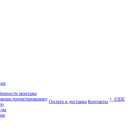
ция
бенности монтажа
омощь проектировщику
+ ЕЩЕ
Оплата и доставка
Контакты
ео
нды
тьи