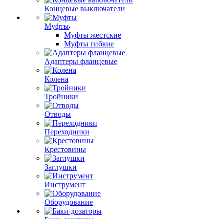
Концевые выключатели
Муфты
Муфты жестские
Муфты гибкие
Адаптеры фланцевые
Колена
Тройники
Отводы
Переходники
Крестовины
Заглушки
Инструмент
Оборудование