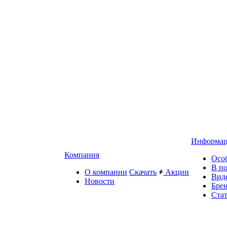
Информа
Компания
Осо
В п
О компании
Скачать
Акции
Вид
Новости
Бре
Ста