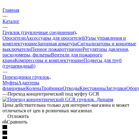
Главная
—
Каталог
—
Грувлок (грувлочные соединения)
Оросители
Аксессуары для оросителей
Узлы управления и
комплектующие
Запорная арматура
Сигнализаторы и концевые
выключатели
Пенное пожаротушение
Регуляторы давления,
расходомеры, фильтры
Вентили для пожарного
крана
Компрессоры и комплектующие
Подвесы для труб
(грушевидный)
—
Переходники грувлок
Муфты
Адаптеры
фланцевые
Колена
Тройники
Отводы
Крестовины
Заглушки
Обор
—
Переход концентрический под муфту GCR
Цена действительна только для интернет-магазина и может
отличаться от цен в розничных магазинах
Отложить
Сравнить