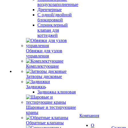
воздухозаполненные
Дренчерные
С одной/двойной
блокировкой
Спринклерный
клапан для
коттеджей
Обвязки для узлов
управления
Комплектующие
Затворы дисковые
Задвижки
Задвижка клиновая
Шаровые и тестирующие
краны
Компания
Обратные клапаны
О
Скачать