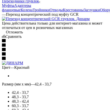
Переходники грувлок
Муфты
Адаптеры
фланцевые
Колена
Тройники
Отводы
Крестовины
Заглушки
Обор
—
Переход концентрический под муфту GCR
Цена действительна только для интернет-магазина и может
отличаться от цен в розничных магазинах
Отложить
Сравнить
Цвет
—
Красный
Размер (мм x мм)
—
42,4 - 33,7
42,4 - 33,7
48,3 - 33,7
48,3 - 42,4
60,3 - 33,7