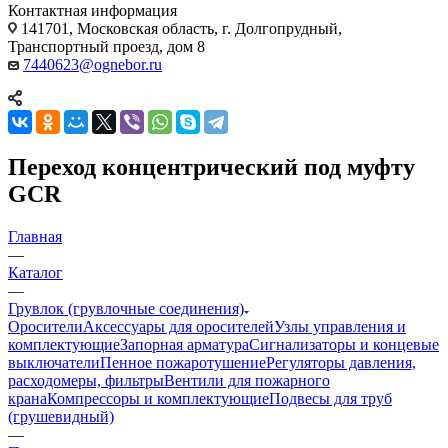
Контактная информация
141701, Московская область, г. Долгопрудный,
Транспортный проезд, дом 8
7440623@ognebor.ru
Переход концентрический под муфту
GCR
Главная
—
Каталог
—
Грувлок (грувлочные соединения)
Оросители
Аксессуары для оросителей
Узлы управления и
комплектующие
Запорная арматура
Сигнализаторы и концевые
выключатели
Пенное пожаротушение
Регуляторы давления,
расходомеры, фильтры
Вентили для пожарного
крана
Компрессоры и комплектующие
Подвесы для труб
(грушевидный)
—