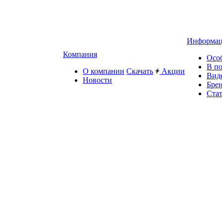
Информа
Компания
Осо
В п
О компании
Скачать
Акции
Вид
Новости
Бре
Ста