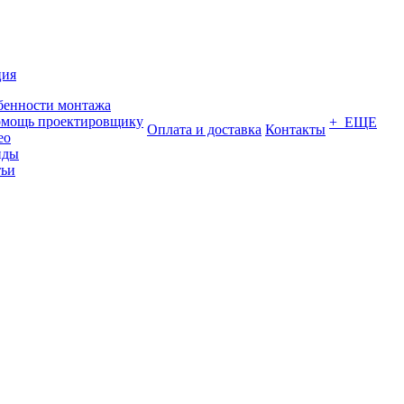
ция
бенности монтажа
омощь проектировщику
+ ЕЩЕ
Оплата и доставка
Контакты
ео
нды
тьи