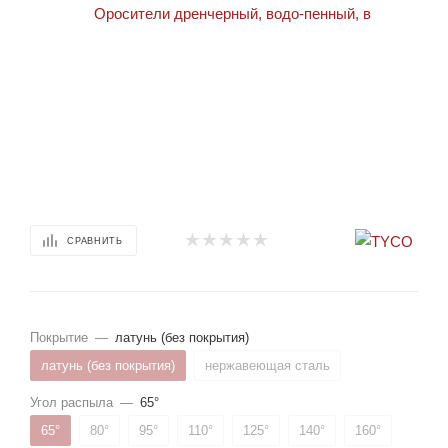
СРАВНИТЬ
Покрытие
—
латунь (без покрытия)
латунь (без покрытия)
нержавеющая сталь
Угол распыла
—
65°
65°
80°
95°
110°
125°
140°
160°