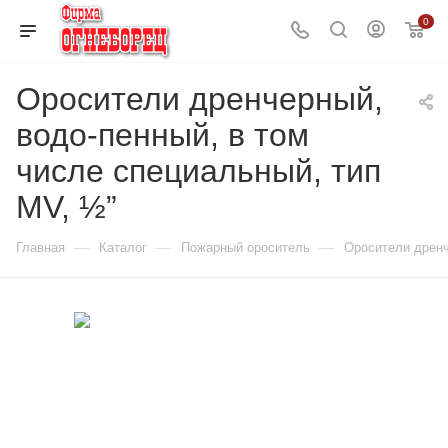
0
Оросители дренчерный,
водо-пенный, в том
числе специальный, тип
MV, ½”
—
—
—
Главная
Каталог
Пожарный ороситель
Оросители дрен