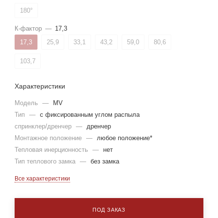
180°
К-фактор
—
17,3
17,3
25,9
33,1
43,2
59,0
80,6
103,7
Характеристики
Модель
—
MV
Тип
—
с фиксированным углом распыла
спринклер/дренчер
—
дренчер
Монтажное положение
—
любое положение*
Тепловая инерционность
—
нет
Тип теплового замка
—
без замка
Все характеристики
ПОД ЗАКАЗ