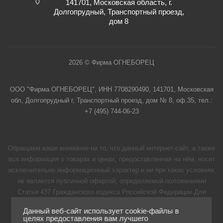
141701, Московская область, г.
Долгопрудный, Транспортный проезд,
дом 8
2026 © Фирма ОГНЕБОРЕЦ
ООО "Фирма ОГНЕБОРЕЦ", ИНН 7708290490, 141701, Московская
обл, Долгопрудный г, Транспортный проезд, дом № 8, оф.35, тел.:
+7 (495) 744-06-23
Обращаем ваше внимание на то, что данный интернет-сайт, а также
вся информация о товарах и ценах, предоставленная на нём, носит
исключительно информационный характер и ни при каких условиях
не является публичной офертой, определяемой положениями
Статьи 437 Гражданского кодекса Российской Федерации.Для
получения подробной информации о наличии и стоимости
Данный веб-сайт использует cookie-файлы в
указанных товаров и (или) услуг, пожалуйста, обращайтесь к
целях предоставления вам лучшего