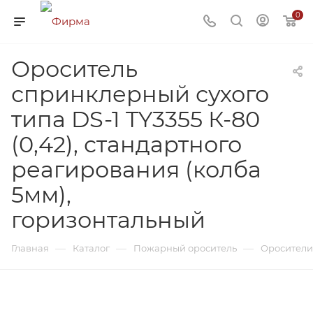
0
Ороситель
спринклерный сухого
типа DS-1 TY3355 К-80
(0,42), стандартного
реагирования (колба
5мм),
горизонтальный
—
—
—
Главная
Каталог
Пожарный ороситель
Оросители 