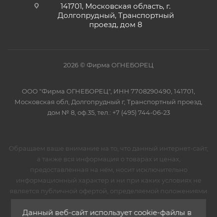
141701, Московская область, г.
Долгопрудный, Транспортный
проезд, дом 8
2026 © Фирма ОГНЕБОРЕЦ
ООО "Фирма ОГНЕБОРЕЦ", ИНН 7708290490, 141701,
Московская обл, Долгопрудный г, Транспортный проезд,
дом № 8, оф.35, тел.: +7 (495) 744-06-23
Обращаем ваше внимание на то, что данный интернет-сайт,
а также вся информация о товарах и ценах,
предоставленная на нём, носит исключительно
информационный характер и ни при каких условиях не
является публичной офертой, определяемой положениями
Статьи 437 Гражданского кодекса Российской
Данный веб-сайт использует cookie-файлы в
Федерации.Для получения подробной информации о