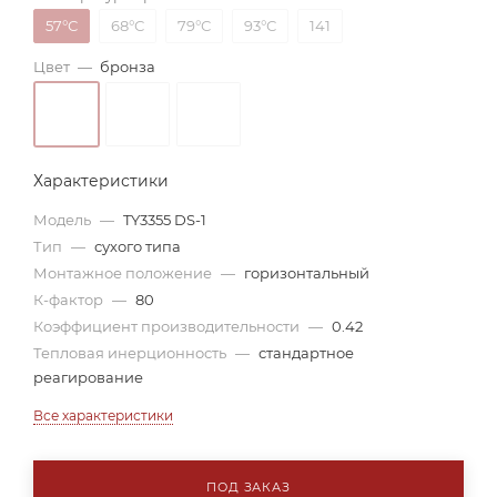
57°С
68°С
79°С
93°С
141
Цвет
—
бронза
Характеристики
Модель
—
TY3355 DS-1
Тип
—
сухого типа
Монтажное положение
—
горизонтальный
К-фактор
—
80
Коэффициент производительности
—
0.42
Тепловая инерционность
—
стандартное
реагирование
Все характеристики
ПОД ЗАКАЗ