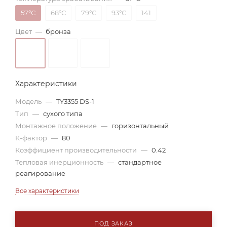
57°С
68°С
79°С
93°С
141
Цвет
—
бронза
Характеристики
Модель
—
TY3355 DS-1
Тип
—
сухого типа
Монтажное положение
—
горизонтальный
К-фактор
—
80
Коэффициент производительности
—
0.42
Тепловая инерционность
—
стандартное
реагирование
Все характеристики
ПОД ЗАКАЗ