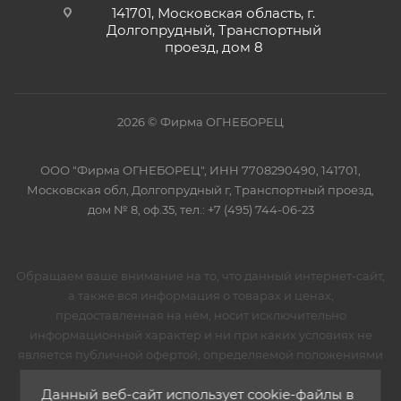
141701, Московская область, г.
Долгопрудный, Транспортный
проезд, дом 8
2026 © Фирма ОГНЕБОРЕЦ
ООО "Фирма ОГНЕБОРЕЦ", ИНН 7708290490, 141701,
Московская обл, Долгопрудный г, Транспортный проезд,
дом № 8, оф.35, тел.: +7 (495) 744-06-23
Обращаем ваше внимание на то, что данный интернет-сайт,
а также вся информация о товарах и ценах,
предоставленная на нём, носит исключительно
информационный характер и ни при каких условиях не
является публичной офертой, определяемой положениями
Статьи 437 Гражданского кодекса Российской
Данный веб-сайт использует cookie-файлы в
Федерации.Для получения подробной информации о