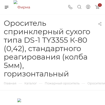
0
Ороситель
спринклерный сухого
типа DS-1 TY3355 К-80
(0,42), стандартного
реагирования (колба
5мм),
горизонтальный
—
—
—
Главная
Каталог
Пожарный ороситель
Оросители 