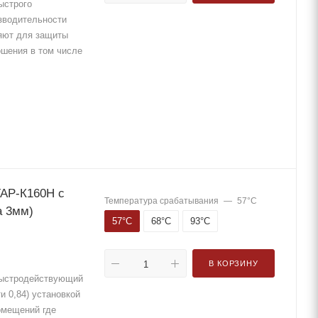
ыстрого
изводительности
няют для защиты
ошения в том числе
АР-К160Н с
Температура срабатывания
—
57°С
а 3мм)
57°С
68°С
93°С
В КОРЗИНУ
быстродействующий
и 0,84) установкой
омещений где