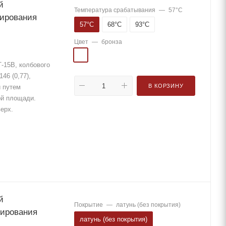
й
Температура срабатывания
—
57°С
гирования
57°С
68°С
93°С
Цвет
—
бронза
-15В, колбового
46 (0,77),
В КОРЗИНУ
й путем
ой площади.
верх.
й
Покрытие
—
латунь (без покрытия)
гирования
латунь (без покрытия)