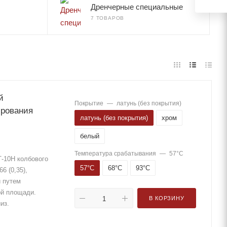
Дренчерные специальные
7 ТОВАРОВ
й
Покрытие
—
латунь (без покрытия)
латунь (без покрытия)
хром
белый
Температура срабатывания
—
57°С
-10Н колбового
57°С
68°С
93°С
6 (0,35),
й путем
ой площади.
В КОРЗИНУ
низ.