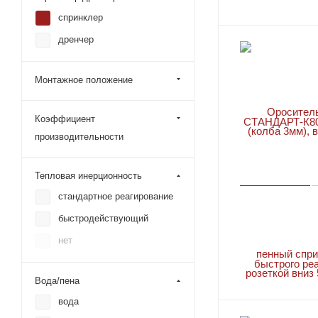
TY3255 DS-1
спринклер
TY3280
дренчер
TY3331
Монтажное положение
TY3332
TY3335 DS-1
Коэффициент
TY3351
производительности
TY3355 DS-1
TY3521 (RFII)
Тепловая инерционность
TY3531 (RFII)
стандартное реагирование
TY3532 (RFII)
быстродействующий
TY3551 (RFII)
нет
TY363
Вода/пена
TY3631
вода
TY365