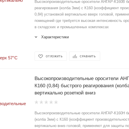
Высокопроизводительные оросители АНГАР-К160В б
реагирования (колба 3мм) с К160 (коэффициент про
0,84) установкой вертикально вверх головой, приме
помещений где требуется высокая интенсивность ор
в складских и промышленных комплексах
Характеристики
ОТЛОЖИТЬ
СРАВНИТЬ
Высокопроизводительные оросители АНГ
К160 (0,84) быстрого реагирования (колб
вертикально розеткой вниз
Высокопроизводительные оросители АНГАР-К160Н 
(колба 3мм) с К160 (коэффициент производительност
вертикально вниз головой, применяют для защиты п