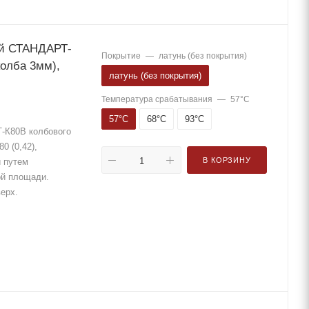
ый СТАНДАРТ-
Покрытие
—
латунь (без покрытия)
колба 3мм),
латунь (без покрытия)
Температура срабатывания
—
57°С
57°С
68°С
93°С
-К80В колбового
0 (0,42),
В КОРЗИНУ
й путем
ой площади.
верх.