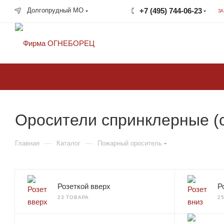
Долгопрудный МО
+7 (495) 744-06-23
З
крупнейший в России
поставщик систем
пожаротушения
Оросители спринклерные (
—
—
Главная
Каталог
Пожарный ороситель
Розеткой вверх
Р
23 ТОВАРА
2