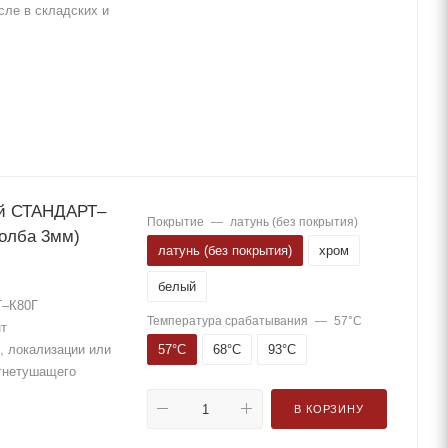
сле в складских и
ый СТАНДАРТ–
Покрытие
—
латунь (без покрытия)
колба 3мм)
латунь (без покрытия)
хром
белый
Т–К80Г
Температура срабатывания
—
57°С
нт
57°С
68°С
93°С
, локализации или
огнетушащего
В КОРЗИНУ