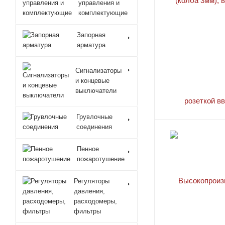
управления и
TY8223 ESFR-22
комплектующие
TY9128 EC-25
Запорная
TY9226 ESFR-25
арматура
TY9286 ESFR-34
Window Issue A
Сигнализаторы
и концевые
АНГАР-К160В
выключатели
АНГАР-К160Н
ЗАВЕСА-12
Грувлочные
соединения
ЗАВЕСА-8
СТАНДАРТ-10В
Пенное
пожаротушение
СТАНДАРТ-10Н
СТАНДАРТ-115Н
Регуляторы
давления,
СТАНДАРТ-12Н
расходомеры,
СТАНДАРТ-15В
фильтры
СТАНДАРТ-15Н