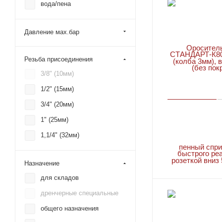
вода/пена
TY3651
TY4131
Давление мах.бар
TY4151
TY4231
Резьба присоединения
TY4236 TY-FRFS
3/8" (10мм)
TY4251
1/2" (15мм)
TY4332
3/4" (20мм)
TY4522 (RFIII)
1" (25мм)
TY4631
1,1/4" (32мм)
TY4651
TY5131
Назначение
TY5137 EC-11
для складов
TY5151
дренчерные специальные
TY5231
общего назначения
TY5237 EC-11