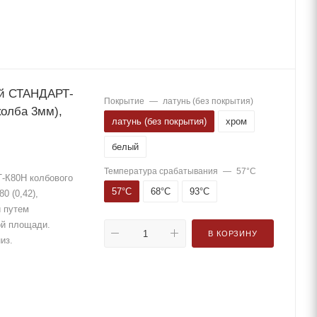
ый СТАНДАРТ-
Покрытие
—
латунь (без покрытия)
колба 3мм),
латунь (без покрытия)
хром
белый
Температура срабатывания
—
57°С
-К80Н колбового
57°С
68°С
93°С
0 (0,42),
й путем
ой площади.
В КОРЗИНУ
низ.