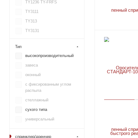
TY1236 TY-FRFS
TY3111
TY313
TY3131
TY3135 DS-1
Тип
TY315
высокопроизводительный
TY3151
завеса
TY3155 DS-1
оконный
TY3211
с фиксированным углом
TY323
распыла
TY3231
стеллажный
TY3235 DS-1
сухого типа
TY3236 TY-FRFS
универсальный
TY325
TY3251
спринклер/дренчер