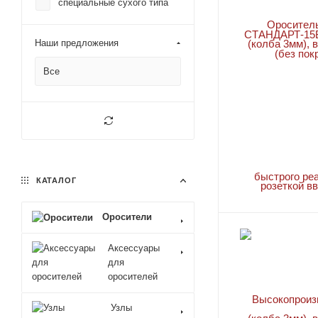
специальные сухого типа
TY5251
TY6137 EC-14
Наши предложения
TY6226 ESFR-1
Все
TY6236 ESFR-14
TY6237 EC-14
TY7103 Ultra K17
TY7126 ESFR-17
TY7151 K17-231
КАТАЛОГ
TY7153 Ultra K17
TY7223 ESFR-17
Оросители
TY7226 ESFR-17
Аксессуары
TY7229 ESFR-17Dry
для
оросителей
TY7236 ESFR-17
TY7251 K17-231
Узлы