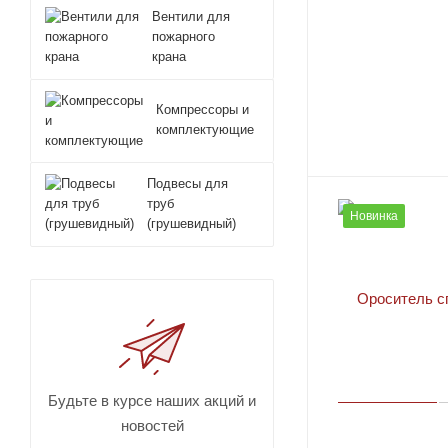
Вентили для
СТАНДАРТ-К80В
пожарного
крана
СТАНДАРТ-К80Г
СТАНДАРТ-К80Н
Компрессоры и
СТАНДАРТ-К80У
комплектующие
ФАНТОМ-68
Подвесы для
труб
Новинка
(грушевидный)
Будьте в курсе наших акций и
новостей