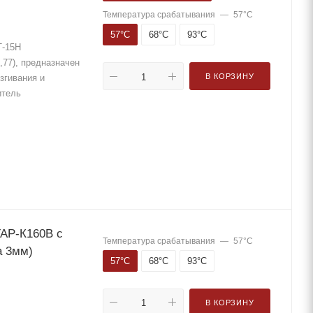
Температура срабатывания
—
57°С
57°С
68°С
93°С
Т-15Н
,77), предназначен
В КОРЗИНУ
згивания и
итель
АР-К160В с
Температура срабатывания
—
57°С
а 3мм)
57°С
68°С
93°С
В КОРЗИНУ