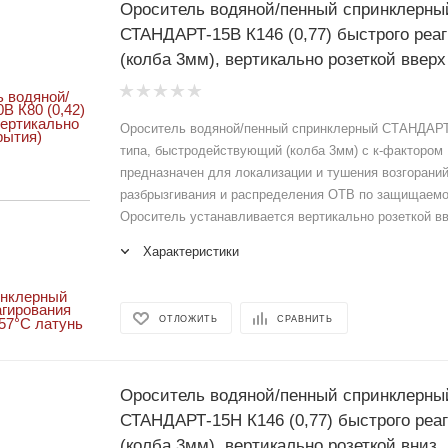
Ороситель водяной/пенный спринклерны
СТАНДАРТ-15В К146 (0,77) быстрого реа
(колба 3мм), вертикально розеткой вверх
Ороситель водяной/пенный спринклерный СТАНДАРТ
типа, быстродействующий (колба 3мм) с к-фактором 1
предназначен для локализации и тушения возгорани
разбрызгивания и распределения ОТВ по защищаем
Ороситель устанавливается вертикально розеткой в
Характеристики
ОТЛОЖИТЬ
СРАВНИТЬ
Ороситель водяной/пенный спринклерны
СТАНДАРТ-15Н К146 (0,77) быстрого реа
(колба 3мм), вертикально розеткой вниз