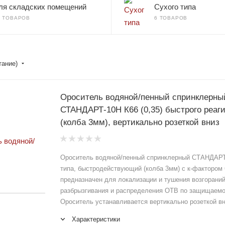
ля складских помещений
Сухого типа
8 ТОВАРОВ
6 ТОВАРОВ
тание)
Ороситель водяной/пенный спринклерны
СТАНДАРТ-10Н К66 (0,35) быстрого реагирования
(колба 3мм), вертикально розеткой вниз
Ороситель водяной/пенный спринклерный СТАНДАРТ
типа, быстродействующий (колба 3мм) с к-фактором 6
предназначен для локализации и тушения возгорани
разбрызгивания и распределения ОТВ по защищаем
Ороситель устанавливается вертикально розеткой в
Характеристики