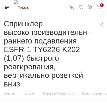
0
Спринклер
высокопроизводительный
раннего подавления
ESFR-1 TY6226 K202
(1,07) быстрого
реагирования,
вертикально розеткой
вниз
—
—
—
Главная
Каталог
Пожарный ороситель
Оросители для 