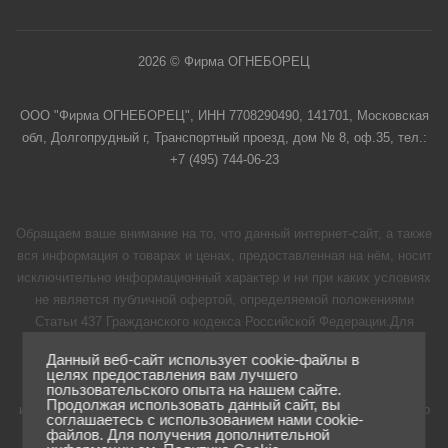
2026 © Фирма ОГНЕБОРЕЦ
ООО "Фирма ОГНЕБОРЕЦ", ИНН 7708290490, 141701, Московская
обл, Долгопрудный г, Транспортный проезд, дом № 8, оф.35, тел.:
+7 (495) 744-06-23
Обращаем ваше внимание на то, что данный интернет-сайт, а также
вся информация о товарах и ценах, предоставленная на нём, носит
исключительно информационный характер и ни при каких условиях
не является публичной офертой, определяемой положениями
Статьи 437 Гражданского кодекса Российской Федерации.Для
получения подробной информации о наличии и стоимости
Данный веб-сайт использует cookie-файлы в
указанных товаров и (или) услуг, пожалуйста, обращайтесь к
целях предоставления вам лучшего
менеджерам нашей компании с помощью формы обратной связи
пользовательского опыта на нашем сайте.
Продолжая использовать данный сайт, вы
или по телефону 8 (495) 744-06-23 для регионов бесплатный номер
соглашаетесь с использованием нами cookie-
8-800-250-06-23
файлов. Для получения дополнительной