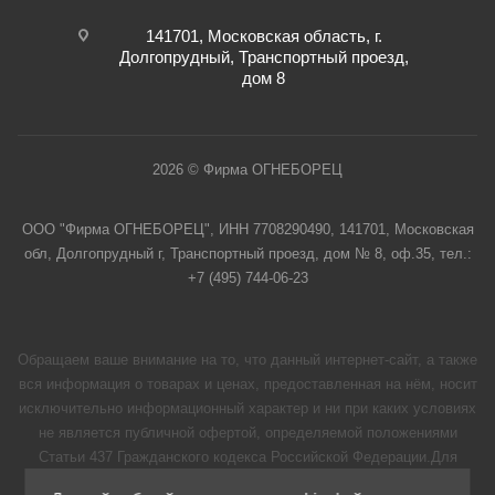
141701, Московская область, г.
Долгопрудный, Транспортный проезд,
дом 8
2026 © Фирма ОГНЕБОРЕЦ
ООО "Фирма ОГНЕБОРЕЦ", ИНН 7708290490, 141701, Московская
обл, Долгопрудный г, Транспортный проезд, дом № 8, оф.35, тел.:
+7 (495) 744-06-23
Обращаем ваше внимание на то, что данный интернет-сайт, а также
вся информация о товарах и ценах, предоставленная на нём, носит
исключительно информационный характер и ни при каких условиях
не является публичной офертой, определяемой положениями
Статьи 437 Гражданского кодекса Российской Федерации.Для
получения подробной информации о наличии и стоимости