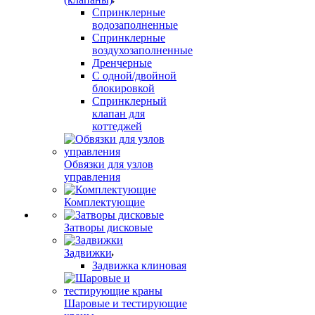
Спринклерные
водозаполненные
Спринклерные
воздухозаполненные
Дренчерные
С одной/двойной
блокировкой
Спринклерный
клапан для
коттеджей
Обвязки для узлов
управления
Комплектующие
Затворы дисковые
Задвижки
Задвижка клиновая
Шаровые и тестирующие