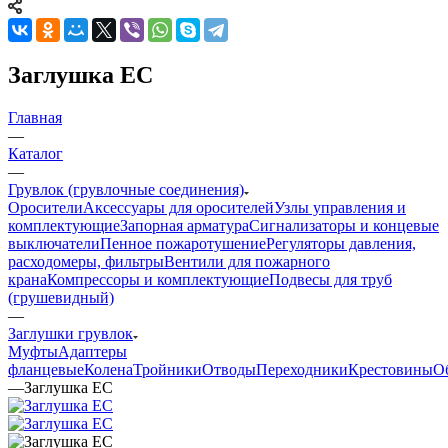
Заглушка EC
Главная
—
Каталог
—
Грувлок (грувлочные соединения)
Оросители
Аксессуары для оросителей
Узлы управления и
комплектующие
Запорная арматура
Сигнализаторы и концевые
выключатели
Пенное пожаротушение
Регуляторы давления,
расходомеры, фильтры
Вентили для пожарного
крана
Компрессоры и комплектующие
Подвесы для труб
(грушевидный)
—
Заглушки грувлок
Муфты
Адаптеры
фланцевые
Колена
Тройники
Отводы
Переходники
Крестовины
О
—
Заглушка EC