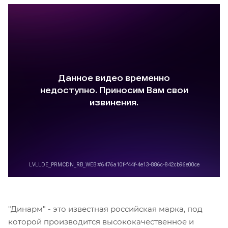
"Динарм" - это известная российская марка, под
которой производится высококачественное и