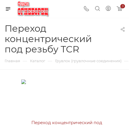
0
Переход
концентрический
под резьбу TCR
—
—
—
Главная
Каталог
Грувлок (грувлочные соединения)