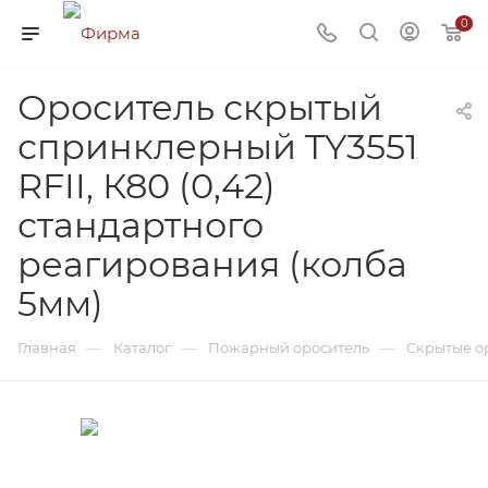
0
Ороситель скрытый
спринклерный TY3551
RFII, К80 (0,42)
стандартного
реагирования (колба
5мм)
—
—
—
Главная
Каталог
Пожарный ороситель
Скрытые о