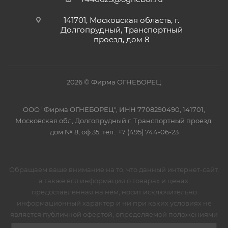
141701, Московская область, г.
Долгопрудный, Транспортный
проезд, дом 8
2026 © Фирма ОГНЕБОРЕЦ
ООО "Фирма ОГНЕБОРЕЦ", ИНН 7708290490, 141701,
Московская обл, Долгопрудный г, Транспортный проезд,
дом № 8, оф.35, тел.: +7 (495) 744-06-23
Обращаем ваше внимание на то, что данный интернет-сайт,
а также вся информация о товарах и ценах,
предоставленная на нём, носит исключительно
информационный характер и ни при каких условиях не
является публичной офертой, определяемой положениями
Статьи 437 Гражданского кодекса Российской