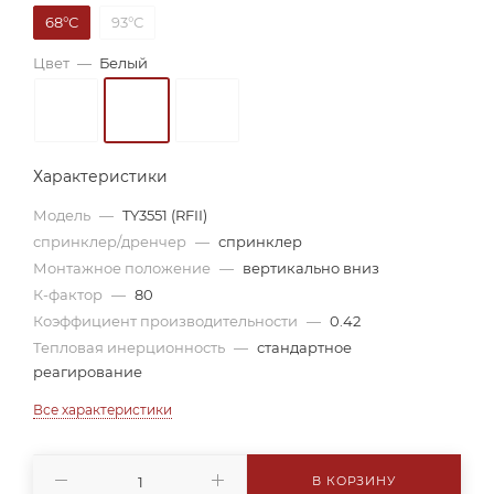
68°С
93°С
Цвет
—
Белый
Характеристики
Модель
—
TY3551 (RFII)
спринклер/дренчер
—
спринклер
Монтажное положение
—
вертикально вниз
К-фактор
—
80
Коэффициент производительности
—
0.42
Тепловая инерционность
—
стандартное
реагирование
Все характеристики
В КОРЗИНУ