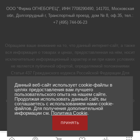
ООО "Фирма ОГНЕБОРЕЦ", ИНН 7708290490, 141701, Московская
обл, Долгопрудный г, Транспортный проезд, дом № 8, оф.35, тел.:
+7 (495) 744-06-23
Обращаем ваше внимание на то, что данный интернет-сайт, а также
вся информация о товарах и ценах, предоставленная на нём, носит
исключительно информационный характер и ни при каких условиях
не является публичной офертой, определяемой положениями
Статьи 437 Гражданского кодекса Российской Федерации.Для
получения подробной информации о наличии и стоимости
Данный веб-сайт использует cookie-файлы в
указанных товаров и (или) услуг, пожалуйста, обращайтесь к
целях предоставления вам лучшего
менеджерам нашей компании с помощью формы обратной связи
пользовательского опыта на нашем сайте.
Продолжая использовать данный сайт, вы
или по телефону 8 (495) 744-06-23 для регионов бесплатный номер
соглашаетесь с использованием нами cookie-
8-800-250-06-23
файлов. Для получения дополнительной
информации см.
Политика Cookie
.
ПРИНЯТЬ