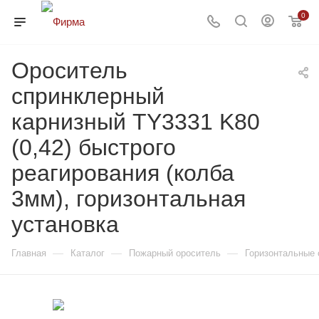
0
Ороситель
спринклерный
карнизный TY3331 K80
(0,42) быстрого
реагирования (колба
3мм), горизонтальная
установка
—
—
—
Главная
Каталог
Пожарный ороситель
Горизонтальные 