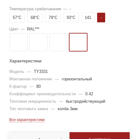
Температура срабатывания
—
-
57°С
68°С
79°С
93°С
141
-
Цвет
—
RAL***
Характеристики
Модель
—
TY3331
Монтажное положение
—
горизонтальный
К-фактор
—
80
Коэффициент производительности
—
0.42
Тепловая инерционность
—
быстродействующий
Тип теплового замка
—
колба 3мм
Все характеристики