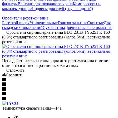
фильтры
Вентили для пожарного крана
Компрессоры и
комплектующие
Подвесы для труб (грушевидный)
—
Оросители розеткой вниз
Розеткой вверх
Универсальные
Горизонтальные
Скрытые
Для
складских помещений
Сухого типа
Дренчерные специальные
—
Оросители спринклерные типа ELO-231B TY5251 К-160
(0,84) стандартного реагирования (колба 5мм), вертикально
розеткой вниз
Цена действительна только для интернет-магазина и может
отличаться от цен в розничных магазинах
Отложить
Сравнить
Температура срабатывания
—
141
68°С