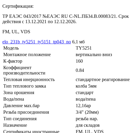
Сертификация:
ТР ЕАЭС 043/2017 №ЕАЭС RU C-NL.ПБ34.В.00083/21. Срок
действия с 13.12.2021 по 12.12.2026.
FM, UL, VDS
elo_231b_ty5251_ty5151_tp043_no
6,1 мб
Модель
TY5251
Монтажное положение
вертикально вниз
К-фактор
160
Коэффициент
0.84
производительности
Тепловая инерционность
стандартное реагирование
Тип теплового замка
колба 5мм
Зона орошения
стандарт
Вода/пена
вода/пена
Давление мах.бар
12,1бар
Резьба присоединения
3/4" (20мм)
Тип соединения
резьба нар.
Назначение
для складов
Сертификаты иностранные
FM, UL, VDS