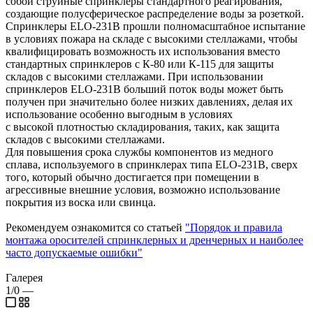
собой струйные спринклеры стандартного реагирования,
создающие полусферическое распределение воды за розеткой.
Спринклеры ELO-231B прошли полномасштабное испытание
в условиях пожара на складе с высокими стеллажами, чтобы
квалифицировать возможность их использования вместо
стандартных спринклеров с К-80 или К-115 для защиты
складов с высокими стеллажами. При использовании
спринклеров ELO-231B больший поток воды может быть
получен при значительно более низких давлениях, делая их
использование особенно выгодным в условиях
с высокой плотностью складирования, таких, как защита
складов с высокими стеллажами.
Для повышения срока службы компонентов из медного
сплава, используемого в спринклерах типа ELO-231B, сверх
того, который обычно достигается при помещении в
агрессивные внешние условия, возможно использование
покрытия из воска или свинца.
Рекомендуем ознакомится со статьей
"Порядок и правила
монтажа оросителей спринклерных и дренчерных и наиболее
часто допускаемые ошибки"
Галерея
1/0
—