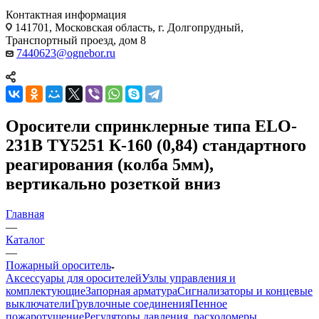
Контактная информация
141701, Московская область, г. Долгопрудный,
Транспортный проезд, дом 8
7440623@ognebor.ru
Оросители спринклерные типа ELO-
231B TY5251 К-160 (0,84) стандартного
реагирования (колба 5мм),
вертикально розеткой вниз
Главная
—
Каталог
—
Пожарный ороситель
Аксессуары для оросителей
Узлы управления и
комплектующие
Запорная арматура
Сигнализаторы и концевые
выключатели
Грувлочные соединения
Пенное
пожаротушение
Регуляторы давления, расходомеры,