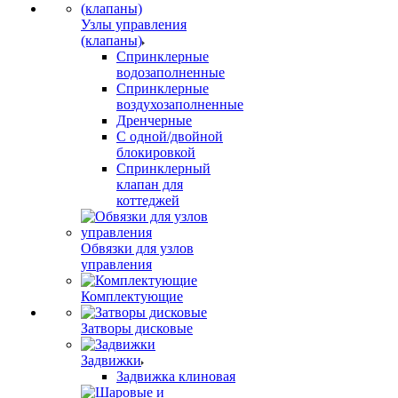
Узлы управления
(клапаны)
Спринклерные
водозаполненные
Спринклерные
воздухозаполненные
Дренчерные
С одной/двойной
блокировкой
Спринклерный
клапан для
коттеджей
Обвязки для узлов
управления
Комплектующие
Затворы дисковые
Задвижки
Задвижка клиновая