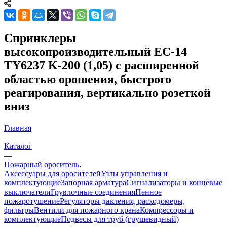
Спринклеры
высокопроизводительный EC-14
TY6237 K-200 (1,05) с расширенной
областью орошения, быстрого
реагирования, вертикально розеткой
вниз
Главная
—
Каталог
—
Пожарный ороситель
Аксессуары для оросителей
Узлы управления и
комплектующие
Запорная арматура
Сигнализаторы и концевые
выключатели
Грувлочные соединения
Пенное
пожаротушение
Регуляторы давления, расходомеры,
фильтры
Вентили для пожарного крана
Компрессоры и
комплектующие
Подвесы для труб (грушевидный)