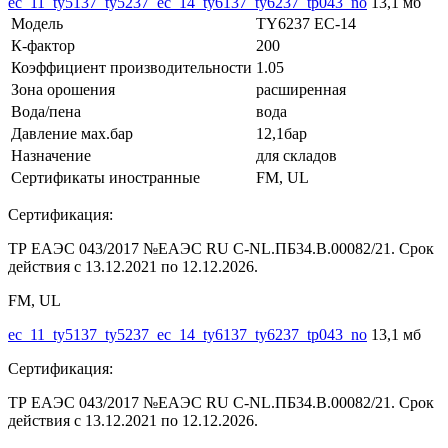
ec_11_ty5137_ty5237_ec_14_ty6137_ty6237_tp043_no
13,1 мб
Модель
TY6237 EC-14
К-фактор
200
Коэффициент производительности
1.05
Зона орошения
расширенная
Вода/пена
вода
Давление мах.бар
12,1бар
Назначение
для складов
Сертификаты иностранные
FM, UL
Сертификация:
ТР ЕАЭС 043/2017 №ЕАЭС RU C-NL.ПБ34.В.00082/21. Срок
действия с 13.12.2021 по 12.12.2026.
FM, UL
ec_11_ty5137_ty5237_ec_14_ty6137_ty6237_tp043_no
13,1 мб
Сертификация:
ТР ЕАЭС 043/2017 №ЕАЭС RU C-NL.ПБ34.В.00082/21. Срок
действия с 13.12.2021 по 12.12.2026.