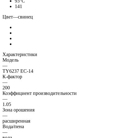
93°С
141
Цвет
—
свинец
Характеристики
Модель
—
TY6237 EC-14
К-фактор
—
200
Коэффициент производительности
—
1.05
Зона орошения
—
расширенная
Вода/пена
—
вода