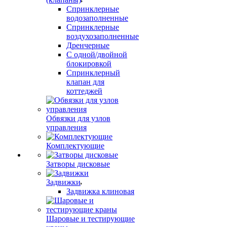
Спринклерные
водозаполненные
Спринклерные
воздухозаполненные
Дренчерные
С одной/двойной
блокировкой
Спринклерный
клапан для
коттеджей
Обвязки для узлов
управления
Комплектующие
Затворы дисковые
Задвижки
Задвижка клиновая
Шаровые и тестирующие