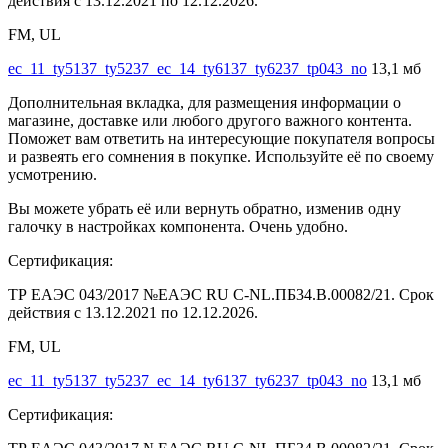
действия с 13.12.2021 по 12.12.2026.
FM, UL
ec_11_ty5137_ty5237_ec_14_ty6137_ty6237_tp043_no
13,1 мб
Дополнительная вкладка, для размещения информации о
магазине, доставке или любого другого важного контента.
Поможет вам ответить на интересующие покупателя вопросы
и развеять его сомнения в покупке. Используйте её по своему
усмотрению.
Вы можете убрать её или вернуть обратно, изменив одну
галочку в настройках компонента. Очень удобно.
Сертификация:
ТР ЕАЭС 043/2017 №ЕАЭС RU C-NL.ПБ34.В.00082/21. Срок
действия с 13.12.2021 по 12.12.2026.
FM, UL
ec_11_ty5137_ty5237_ec_14_ty6137_ty6237_tp043_no
13,1 мб
Сертификация: