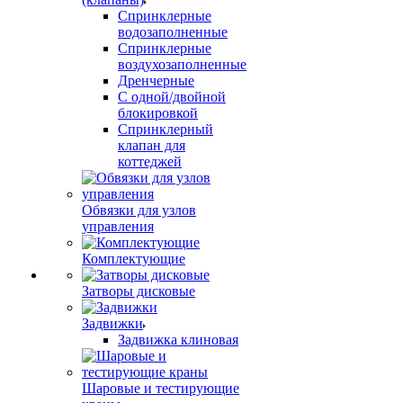
Спринклерные
водозаполненные
Спринклерные
воздухозаполненные
Дренчерные
С одной/двойной
блокировкой
Спринклерный
клапан для
коттеджей
Обвязки для узлов
управления
Комплектующие
Затворы дисковые
Задвижки
Задвижка клиновая
Шаровые и тестирующие