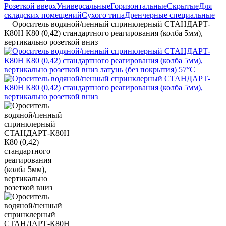
Розеткой вверх
Универсальные
Горизонтальные
Скрытые
Для
складских помещений
Сухого типа
Дренчерные специальные
—
Ороситель водяной/пенный спринклерный СТАНДАРТ-
К80Н К80 (0,42) стандартного реагирования (колба 5мм),
вертикально розеткой вниз