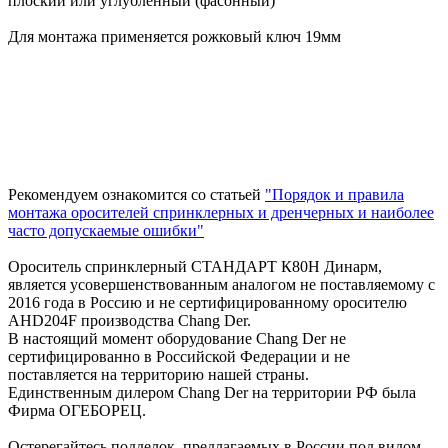
плоский или углубленный (фасонный)
Для монтажа применяется рожковый ключ 19мм
Рекомендуем ознакомится со статьей
"Порядок и правила
монтажа оросителей спринклерных и дренчерных и наиболее
часто допускаемые ошибки"
Ороситель спринклерный СТАНДАРТ К80Н Динарм,
является усовершенствованным аналогом не поставляемому с
2016 года в Россию и не сертифицированному оросителю
AHD204F производства Chang Der.
В настоящий момент оборудование Chang Der не
сертифицированно в Российской Федерации и не
поставляется на территорию нашей страны.
Единственным дилером Chang Der на территории РФ была
Фирма ОГЕБОРЕЦ.
Остерегайтесь подделок, предлагаемых в России под видом