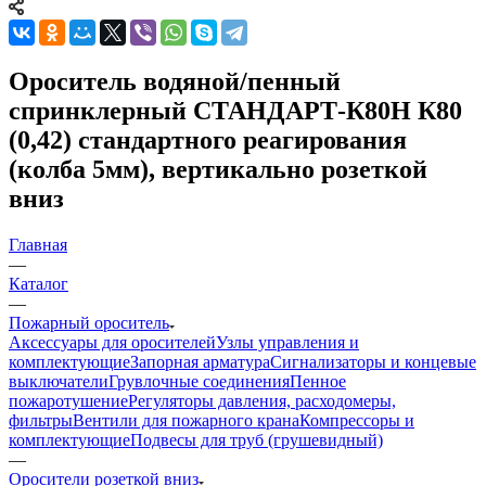
Ороситель водяной/пенный
спринклерный СТАНДАРТ-К80Н К80
(0,42) стандартного реагирования
(колба 5мм), вертикально розеткой
вниз
Главная
—
Каталог
—
Пожарный ороситель
Аксессуары для оросителей
Узлы управления и
комплектующие
Запорная арматура
Сигнализаторы и концевые
выключатели
Грувлочные соединения
Пенное
пожаротушение
Регуляторы давления, расходомеры,
фильтры
Вентили для пожарного крана
Компрессоры и
комплектующие
Подвесы для труб (грушевидный)
—
Оросители розеткой вниз