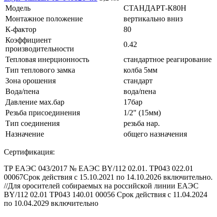
Модель
СТАНДАРТ-К80Н
Монтажное положение
вертикально вниз
К-фактор
80
Коэффициент
0.42
производительности
Тепловая инерционность
стандартное реагирование
Тип теплового замка
колба 5мм
Зона орошения
стандарт
Вода/пена
вода/пена
Давление мах.бар
17бар
Резьба присоединения
1/2" (15мм)
Тип соединения
резьба нар.
Назначение
общего назначения
Сертификация:
ТР ЕАЭС 043/2017 № ЕАЭС BY/112 02.01. ТР043 022.01
00067Срок действия с 15.10.2021 по 14.10.2026 включительно.
//Для оросителей собираемых на российской линии ЕАЭС
BY/112 02.01 ТР043 140.01 00056 Срок действия с 11.04.2024
по 10.04.2029 включительно