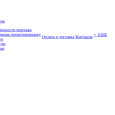
ция
бенности монтажа
омощь проектировщику
+ ЕЩЕ
Оплата и доставка
Контакты
ео
нды
тьи