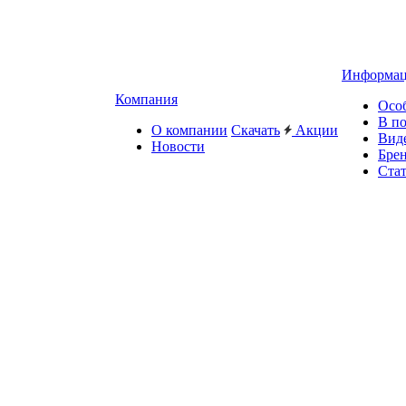
Информа
Компания
Осо
В п
О компании
Скачать
Акции
Вид
Новости
Бре
Ста