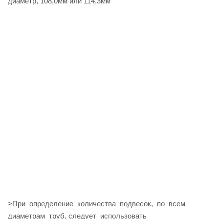
диаметр, 108,0мм или 114,3мм
>При определение количества подвесок, по всем
диаметрам труб, следует использовать