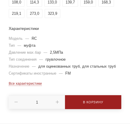
108,0
114,3
133,0
139,7
159,0
168,3
219,1
273,0
323,9
Характеристики
Модель
—
RC
Тип
—
муфта
Давление мах.бар
—
2,5МПа
Тип соединения
—
грувлочное
Назначение
—
для оцинкованных труб, для стальных труб
Сертификаты иностранные
—
FM
Все характеристики
В КОРЗИНУ