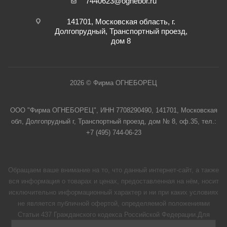
7440623@ognebor.ru
141701, Московская область, г.
Долгопрудный, Транспортный проезд,
дом 8
2026 © Фирма ОГНЕБОРЕЦ
ООО "Фирма ОГНЕБОРЕЦ", ИНН 7708290490, 141701, Московская
обл, Долгопрудный г, Транспортный проезд, дом № 8, оф.35, тел.:
+7 (495) 744-06-23
Обращаем ваше внимание на то, что данный интернет-сайт, а также
вся информация о товарах и ценах, предоставленная на нём, носит
исключительно информационный характер и ни при каких условиях
не является публичной офертой, определяемой положениями
Статьи 437 Гражданского кодекса Российской Федерации.Для
получения подробной информации о наличии и стоимости