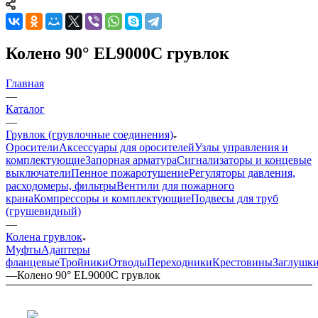
Колено 90° EL9000C грувлок
Главная
—
Каталог
—
Грувлок (грувлочные соединения)
Оросители
Аксессуары для оросителей
Узлы управления и
комплектующие
Запорная арматура
Сигнализаторы и концевые
выключатели
Пенное пожаротушение
Регуляторы давления,
расходомеры, фильтры
Вентили для пожарного
крана
Компрессоры и комплектующие
Подвесы для труб
(грушевидный)
—
Колена грувлок
Муфты
Адаптеры
фланцевые
Тройники
Отводы
Переходники
Крестовины
Заглушк
—
Колено 90° EL9000C грувлок