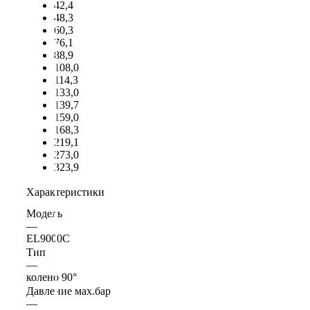
42,4
48,3
60,3
76,1
88,9
108,0
114,3
133,0
139,7
159,0
168,3
219,1
273,0
323,9
Характеристики
Модель
—
EL9000C
Тип
—
колено 90°
Давление мах.бар
—