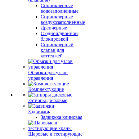
Спринклерные
водозаполненные
Спринклерные
воздухозаполненные
Дренчерные
С одной/двойной
блокировкой
Спринклерный
клапан для
коттеджей
Обвязки для узлов
управления
Комплектующие
Затворы дисковые
Задвижки
Задвижка клиновая
Шаровые и тестирующие