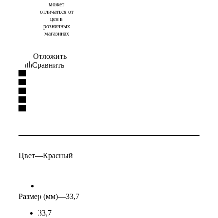
может
отличаться от
цен в
розничных
магазинах
Отложить
Сравнить
Цвет
—
Красный
Размер (мм)
—
33,7
33,7