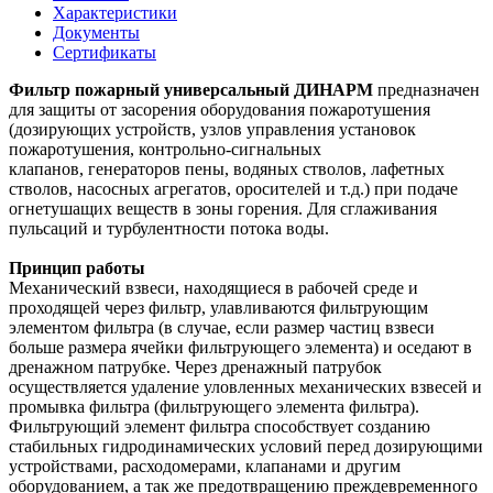
Характеристики
Документы
Сертификаты
Фильтр пожарный универсальный ДИНАРМ
предназначен
для защиты от засорения оборудования пожаротушения
(дозирующих устройств, узлов управления установок
пожаротушения, контрольно-сигнальных
клапанов, генераторов пены, водяных стволов, лафетных
стволов, насосных агрегатов, оросителей и т.д.) при подаче
огнетушащих веществ в зоны горения. Для сглаживания
пульсаций и турбулентности потока воды.
Принцип работы
Механический взвеси, находящиеся в рабочей среде и
проходящей через фильтр, улавливаются фильтрующим
элементом фильтра (в случае, если размер частиц взвеси
больше размера ячейки фильтрующего элемента) и оседают в
дренажном патрубке. Через дренажный патрубок
осуществляется удаление уловленных механических взвесей и
промывка фильтра (фильтрующего элемента фильтра).
Фильтрующий элемент фильтра способствует созданию
стабильных гидродинамических условий перед дозирующими
устройствами, расходомерами, клапанами и другим
оборудованием, а так же предотвращению преждевременного