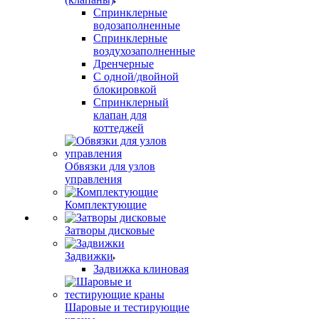
Спринклерные
водозаполненные
Спринклерные
воздухозаполненные
Дренчерные
С одной/двойной
блокировкой
Спринклерный
клапан для
коттеджей
Обвязки для узлов
управления
Комплектующие
Затворы дисковые
Задвижки
Задвижка клиновая
Шаровые и тестирующие