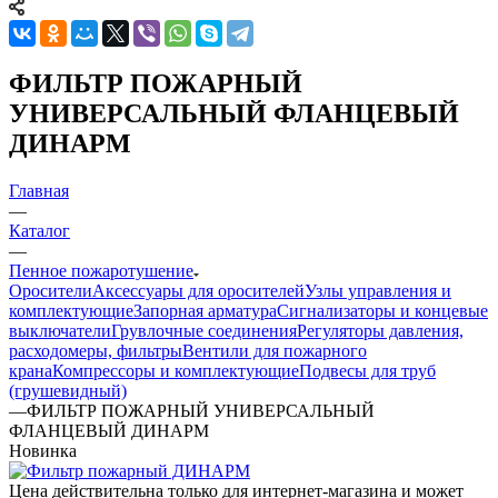
ФИЛЬТР ПОЖАРНЫЙ
УНИВЕРСАЛЬНЫЙ ФЛАНЦЕВЫЙ
ДИНАРМ
Главная
—
Каталог
—
Пенное пожаротушение
Оросители
Аксессуары для оросителей
Узлы управления и
комплектующие
Запорная арматура
Сигнализаторы и концевые
выключатели
Грувлочные соединения
Регуляторы давления,
расходомеры, фильтры
Вентили для пожарного
крана
Компрессоры и комплектующие
Подвесы для труб
(грушевидный)
—
ФИЛЬТР ПОЖАРНЫЙ УНИВЕРСАЛЬНЫЙ
ФЛАНЦЕВЫЙ ДИНАРМ
Новинка
Цена действительна только для интернет-магазина и может