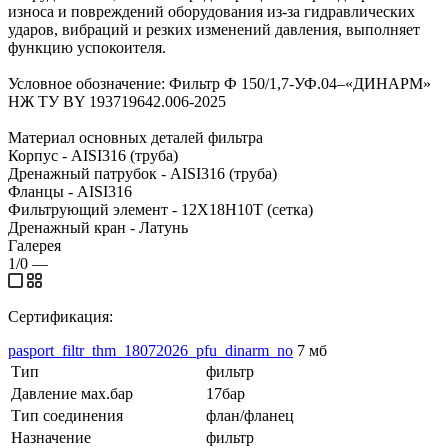
износа и повреждений оборудования из-за гидравлических
ударов, вибраций и резких изменений давления, выполняет
функцию успокоителя.
Условное обозначение: Фильтр Ф 150/1,7-УФ.04–«ДИНАРМ»
НЖ ТУ BY 193719642.006-2025
Материал основных деталей фильтра
Корпус - AISI316 (труба)
Дренажный патрубок - AISI316 (труба)
Фланцы - AISI316
Фильтрующий элемент - 12Х18Н10Т (сетка)
Дренажный кран - Латунь
Галерея
1/0
—
Сертификация:
pasport_filtr_thm_18072026_pfu_dinarm_no
7 мб
Тип
фильтр
Давление мах.бар
17бар
Тип соединения
флан/фланец
Назначение
фильтр