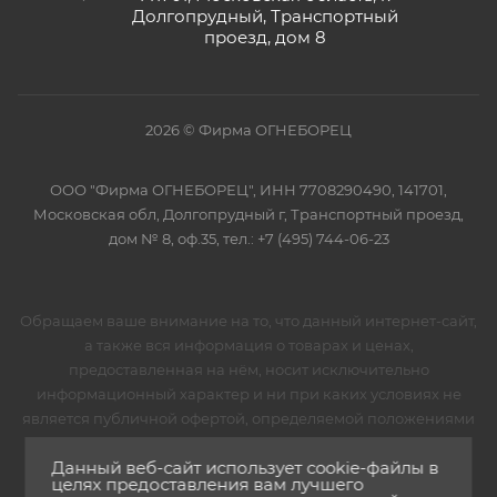
Долгопрудный, Транспортный
проезд, дом 8
2026 © Фирма ОГНЕБОРЕЦ
ООО "Фирма ОГНЕБОРЕЦ", ИНН 7708290490, 141701,
Московская обл, Долгопрудный г, Транспортный проезд,
дом № 8, оф.35, тел.: +7 (495) 744-06-23
Обращаем ваше внимание на то, что данный интернет-сайт,
а также вся информация о товарах и ценах,
предоставленная на нём, носит исключительно
информационный характер и ни при каких условиях не
является публичной офертой, определяемой положениями
Статьи 437 Гражданского кодекса Российской
Данный веб-сайт использует cookie-файлы в
Федерации.Для получения подробной информации о
целях предоставления вам лучшего
наличии и стоимости указанных товаров и (или) услуг,