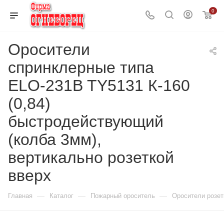
0
Оросители
спринклерные типа
ELO-231B TY5131 К-160
(0,84)
быстродействующий
(колба 3мм),
вертикально розеткой
вверх
—
—
—
Главная
Каталог
Пожарный ороситель
Оросители розет