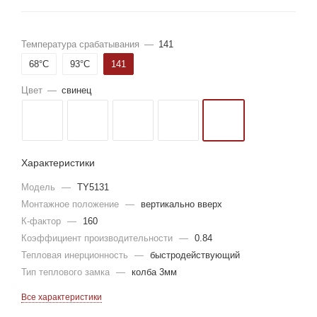
Температура срабатывания
—
141
68°С
93°С
141
Цвет
—
свинец
Характеристики
Модель
—
TY5131
Монтажное положение
—
вертикально вверх
К-фактор
—
160
Коэффициент производительности
—
0.84
Тепловая инерционность
—
быстродействующий
Тип теплового замка
—
колба 3мм
Все характеристики