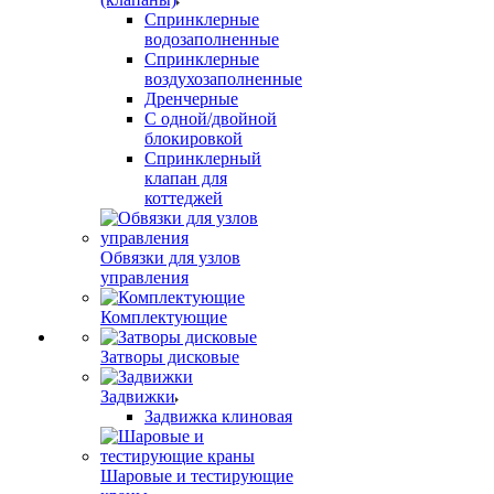
Спринклерные
водозаполненные
Спринклерные
воздухозаполненные
Дренчерные
С одной/двойной
блокировкой
Спринклерный
клапан для
коттеджей
Обвязки для узлов
управления
Комплектующие
Затворы дисковые
Задвижки
Задвижка клиновая
Шаровые и тестирующие