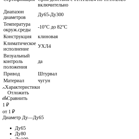
включительно
Диапазон
Ду65-Ду300
диаметров
Температура
-10°С до 82°С
окруж.среды
Конструкция
клиновая
Климатическое
УХЛ4
исполнение
Визуальный
контроль
да
положения
Привод
Штурвал
Материал
чугун
Характеристики
Отложить
Сравнить
1
₽
от
1 ₽
Диаметр Ду
—
Ду65
Ду65
Ду80