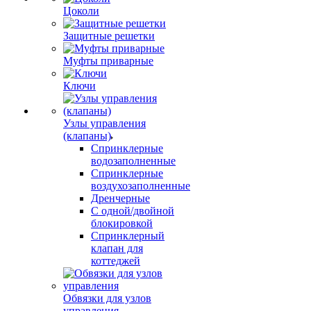
Цоколи
Защитные решетки
Муфты приварные
Ключи
Узлы управления
(клапаны)
Спринклерные
водозаполненные
Спринклерные
воздухозаполненные
Дренчерные
С одной/двойной
блокировкой
Спринклерный
клапан для
коттеджей
Обвязки для узлов
управления