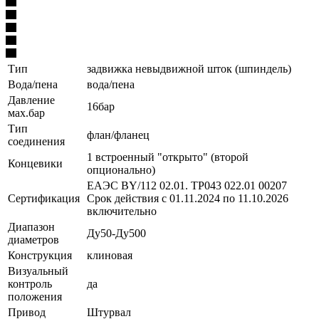
Тип
задвижка невыдвижной шток (шпиндель)
Вода/пена
вода/пена
Давление
16бар
мах.бар
Тип
флан/фланец
соединения
1 встроенный "открыто" (второй
Концевики
опционально)
ЕАЭС BY/112 02.01. TP043 022.01 00207
Сертификация
Срок действия с 01.11.2024 по 11.10.2026
включительно
Диапазон
Ду50-Ду500
диаметров
Конструкция
клиновая
Визуальный
контроль
да
положения
Привод
Штурвал