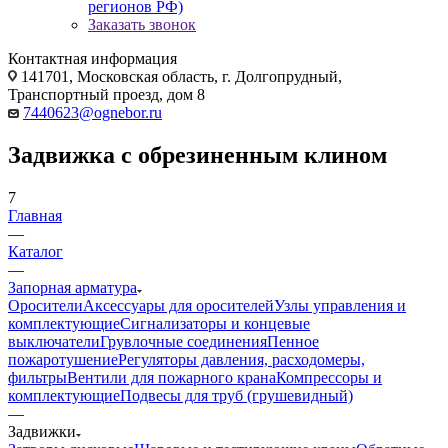
регионов РФ)
Заказать звонок
Контактная информация
141701, Московская область, г. Долгопрудный,
Транспортный проезд, дом 8
7440623@ognebor.ru
Задвижка с обрезиненным клином
7
Главная
—
Каталог
—
Запорная арматура
Оросители
Аксессуары для оросителей
Узлы управления и
комплектующие
Сигнализаторы и концевые
выключатели
Грувлочные соединения
Пенное
пожаротушение
Регуляторы давления, расходомеры,
фильтры
Вентили для пожарного крана
Компрессоры и
комплектующие
Подвесы для труб (грушевидный)
—
Задвижки