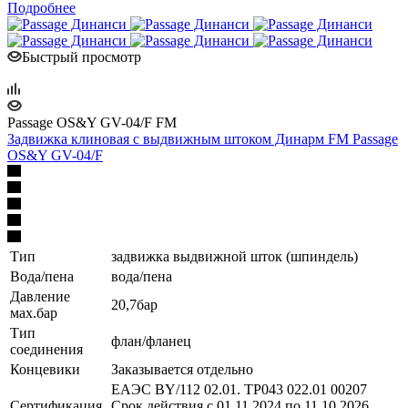
Подробнее
Быстрый просмотр
Passage OS&Y GV-04/F FM
Задвижка клиновая с выдвижным штоком Динарм FM Passage
OS&Y GV-04/F
Тип
задвижка выдвижной шток (шпиндель)
Вода/пена
вода/пена
Давление
20,7бар
мах.бар
Тип
флан/фланец
соединения
Концевики
Заказывается отдельно
ЕАЭС BY/112 02.01. TP043 022.01 00207
Сертификация
Срок действия с 01.11.2024 по 11.10.2026