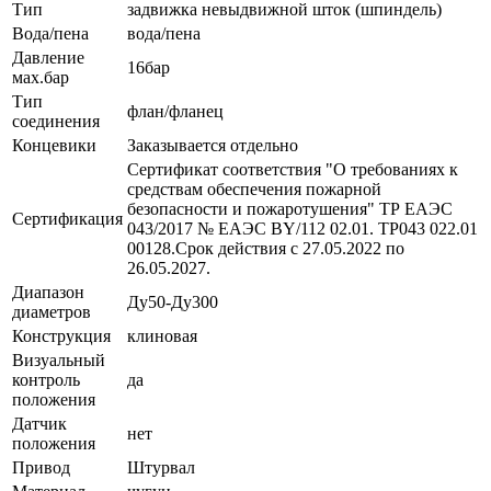
Тип
задвижка невыдвижной шток (шпиндель)
Вода/пена
вода/пена
Давление
16бар
мах.бар
Тип
флан/фланец
соединения
Концевики
Заказывается отдельно
Сертификат соответствия "О требованиях к
средствам обеспечения пожарной
безопасности и пожаротушения" ТР ЕАЭС
Сертификация
043/2017 № ЕАЭС BY/112 02.01. ТР043 022.01
00128.Срок действия с 27.05.2022 по
26.05.2027.
Диапазон
Ду50-Ду300
диаметров
Конструкция
клиновая
Визуальный
контроль
да
положения
Датчик
нет
положения
Привод
Штурвал