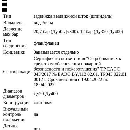
Тип
задвижка выдвижной шток (шпиндель)
Вода/пена
вода/пена
Давление
20,7 бар (Ду50-Ду300), 12 бар (Ду350-Ду400)
мах.бар
Тип
флан/фланец
соединения
Концевики
Заказывается отдельно
Сертификат соответствия "О требованиях к
средствам обеспечения пожарной
безопасности и пожаротушения" ТР ЕАЭС
Сертификация
043/2017 № ЕАЭС BY/112 02.01. ТР043 022.01
00121. Срок действия с 19.04.2022 по
18.04.2027
Диапазон
Ду50-Ду400
диаметров
Конструкция
клиновая
Визуальный
контроль
да
положения
Датчик
нет