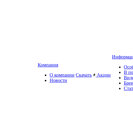
Информа
Компания
Осо
В п
О компании
Скачать
Акции
Вид
Новости
Бре
Ста