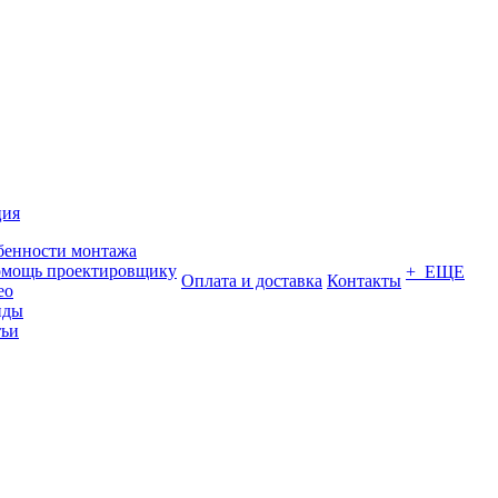
ция
бенности монтажа
омощь проектировщику
+ ЕЩЕ
Оплата и доставка
Контакты
ео
нды
тьи