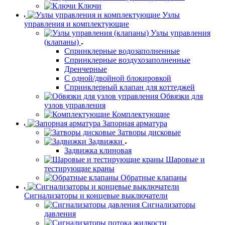
Ключи
Узлы
управления и комплектующие
Узлы управления
(клапаны)
Спринклерные водозаполненные
Спринклерные воздухозаполненные
Дренчерные
С одной/двойной блокировкой
Спринклерный клапан для коттеджей
Обвязки для
узлов управления
Комплектующие
Запорная арматура
Затворы дисковые
Задвижки
Задвижка клиновая
Шаровые и
тестирующие краны
Обратные клапаны
Сигнализаторы и концевые выключатели
Сигнализаторы
давления