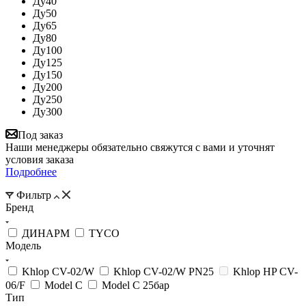
Ду40
Ду50
Ду65
Ду80
Ду100
Ду125
Ду150
Ду200
Ду250
Ду300
Под заказ
Наши менеджеры обязательно свяжутся с вами и уточнят
условия заказа
Подробнее
Фильтр
Бренд
ДИНАРМ
TYCO
Модель
Khlop CV-02/W
Khlop CV-02/W PN25
Khlop HP CV-
06/F
Model C
Model C 25бар
Тип