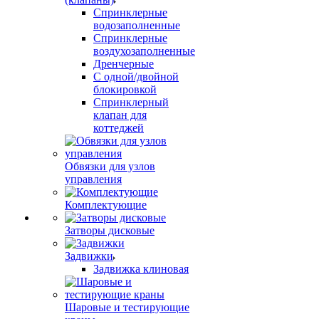
Спринклерные
водозаполненные
Спринклерные
воздухозаполненные
Дренчерные
С одной/двойной
блокировкой
Спринклерный
клапан для
коттеджей
Обвязки для узлов
управления
Комплектующие
Затворы дисковые
Задвижки
Задвижка клиновая
Шаровые и тестирующие