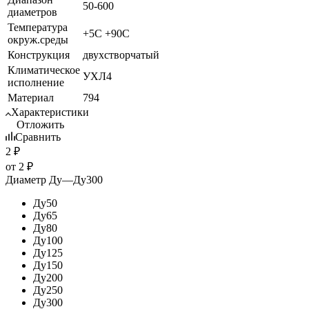
50-600
диаметров
Температура
+5C +90C
окруж.среды
Конструкция
двухстворчатый
Климатическое
УХЛ4
исполнение
Материал
794
Характеристики
Отложить
Сравнить
2
₽
от
2 ₽
Диаметр Ду
—
Ду300
Ду50
Ду65
Ду80
Ду100
Ду125
Ду150
Ду200
Ду250
Ду300