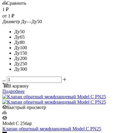
Сравнить
1
₽
от
1 ₽
Диаметр Ду
—
Ду50
Ду50
Ду65
Ду80
Ду100
Ду150
Ду200
Ду250
Ду300
В корзину
Подробнее
Быстрый просмотр
Model C 25бар
Клапан обратный межфланцевый Model C PN25