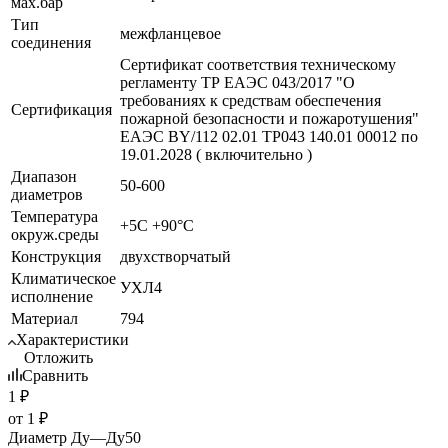
мах.бар
Тип
межфланцевое
соединения
Сертификат соответствия техническому
регламенту ТР ЕАЭС 043/2017 "О
требованиях к средствам обеспечения
Сертификация
пожарной безопасности и пожаротушения"
ЕАЭС BY/112 02.01 ТР043 140.01 00012 по
19.01.2028 ( включительно )
Диапазон
50-600
диаметров
Температура
+5C +90°C
окруж.среды
Конструкция
двухстворчатый
Климатическое
УХЛ4
исполнение
Материал
794
Характеристики
Отложить
Сравнить
1
₽
от
1 ₽
Диаметр Ду
—
Ду50