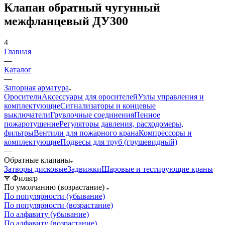
Клапан обратный чугунный
межфланцевый ДУ300
4
Главная
—
Каталог
—
Запорная арматура
Оросители
Аксессуары для оросителей
Узлы управления и
комплектующие
Сигнализаторы и концевые
выключатели
Грувлочные соединения
Пенное
пожаротушение
Регуляторы давления, расходомеры,
фильтры
Вентили для пожарного крана
Компрессоры и
комплектующие
Подвесы для труб (грушевидный)
—
Обратные клапаны
Затворы дисковые
Задвижки
Шаровые и тестирующие краны
Фильтр
По умолчанию (возрастание)
По популярности (убывание)
По популярности (возрастание)
По алфавиту (убывание)
По алфавиту (возрастание)