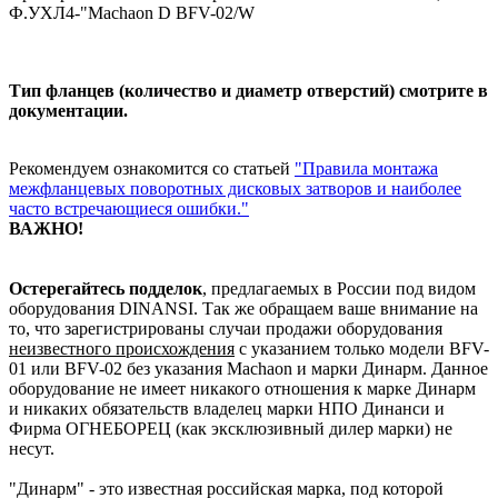
Ф.УХЛ4-"Machaon D BFV-02/W
Тип фланцев (количество и диаметр отверстий) смотрите в
документации.
Рекомендуем ознакомится со статьей
"Правила монтажа
межфланцевых поворотных дисковых затворов и наиболее
часто встречающиеся ошибки."
ВАЖНО!
Остерегайтесь подделок
, предлагаемых в России под видом
оборудования DINANSI. Так же обращаем ваше внимание на
то, что зарегистрированы случаи продажи оборудования
неизвестного происхождения
с указанием только модели BFV-
01 или BFV-02 без указания Machaon и марки Динарм. Данное
оборудование не имеет никакого отношения к марке Динарм
и никаких обязательств владелец марки НПО Динанси и
Фирма ОГНЕБОРЕЦ (как эксклюзивный дилер марки) не
несут.
"Динарм" - это известная российская марка, под которой