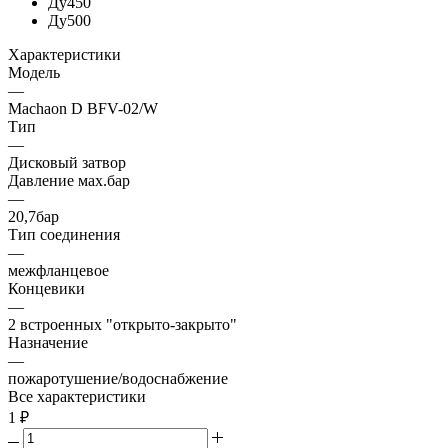
Ду450
Ду500
Характеристики
Модель
—
Machaon D BFV-02/W
Тип
—
Дисковый затвор
Давление мах.бар
—
20,7бар
Тип соединения
—
межфланцевое
Концевики
—
2 встроенных "открыто-закрыто"
Назначение
—
пожаротушение/водоснабжение
Все характеристики
1
₽