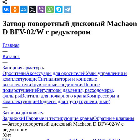
Затвор поворотный дисковый Machaon
D BFV-02/W с редуктором
Главная
—
Каталог
—
Запорная арматура
Оросители
Аксессуары для оросителей
Узлы управления и
комплектующие
Сигнализаторы и концевые
выключатели
Грувлочные соединения
Пенное
пожаротушение
Регуляторы давления, расходомеры,
фильтры
Вентили для пожарного крана
Компрессоры и
комплектующие
Подвесы для труб (грушевидный)
—
Затворы дисковые
Задвижки
Шаровые и тестирующие краны
Обратные клапаны
—
Затвор поворотный дисковый Machaon D BFV-02/W с
редуктором
Хит