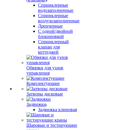
Спринклерные
водозаполненные
Спринклерные
воздухозаполненные
Дренчерные
С одной/двойной
блокировкой
Спринклерный
клапан для
коттеджей
Обвязки для узлов
управления
Комплектующие
Затворы дисковые
Задвижки
Задвижка клиновая
Шаровые и тестирующие