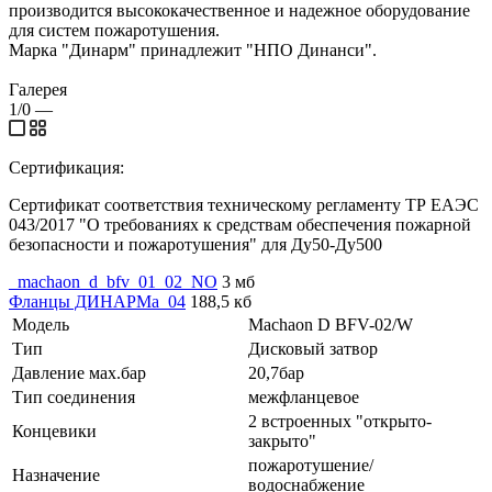
производится высококачественное и надежное оборудование
для систем пожаротушения.
Марка "Динарм" принадлежит "НПО Динанси".
Галерея
1/0
—
Сертификация:
Сертификат соответствия техническому регламенту ТР ЕАЭС
043/2017 "О требованиях к средствам обеспечения пожарной
безопасности и пожаротушения" для Ду50-Ду500
_machaon_d_bfv_01_02_NO
3 мб
Фланцы ДИНАРМа_04
188,5 кб
Модель
Machaon D BFV-02/W
Тип
Дисковый затвор
Давление мах.бар
20,7бар
Тип соединения
межфланцевое
2 встроенных "открыто-
Концевики
закрыто"
пожаротушение/
Назначение
водоснабжение