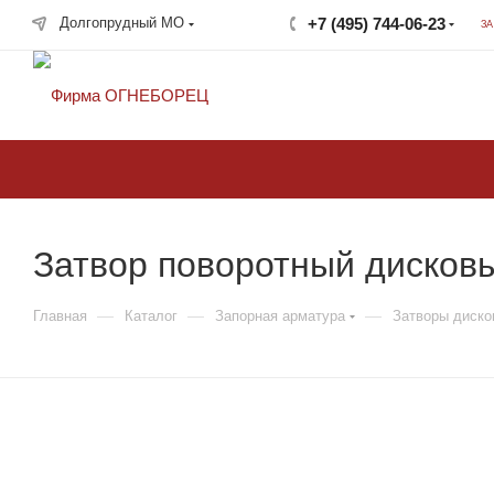
Долгопрудный МО
+7 (495) 744-06-23
З
крупнейший в России
поставщик систем
пожаротушения
Затвор поворотный дисков
—
—
—
Главная
Каталог
Запорная арматура
Затворы диско