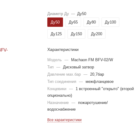
Диаметр Ду
—
Ду50
Ду50
Ду65
Ду80
Ду100
Ду125
Ду150
Ду200
Характеристики
Модель
—
Machaon FM BFV-02/W
Тип
—
Дисковый затвор
Давление мах.бар
—
20,7бар
Тип соединения
—
межфланцевое
Концевики
—
1 встроенный "открыто" (второй
опционально)
Назначение
—
пожаротушение/
водоснабжение
Все характеристики