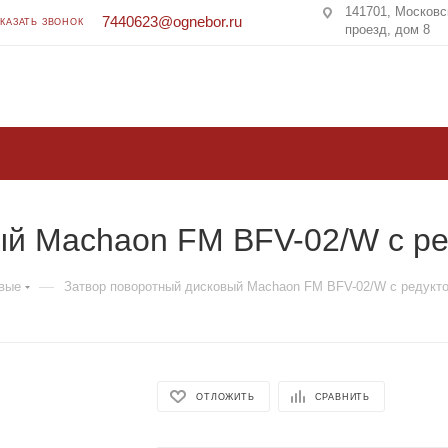
141701, Московс
7440623@ognebor.ru
АКАЗАТЬ ЗВОНОК
проезд, дом 8
ый Machaon FM BFV-02/W с р
—
вые
Затвор поворотный дисковый Machaon FM BFV-02/W с редукт
ОТЛОЖИТЬ
СРАВНИТЬ