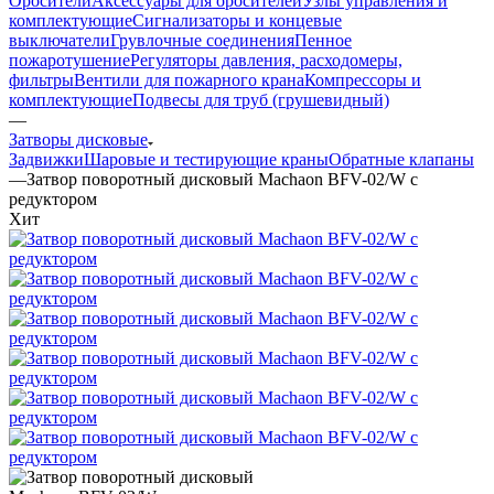
Оросители
Аксессуары для оросителей
Узлы управления и
комплектующие
Сигнализаторы и концевые
выключатели
Грувлочные соединения
Пенное
пожаротушение
Регуляторы давления, расходомеры,
фильтры
Вентили для пожарного крана
Компрессоры и
комплектующие
Подвесы для труб (грушевидный)
—
Затворы дисковые
Задвижки
Шаровые и тестирующие краны
Обратные клапаны
—
Затвор поворотный дисковый Machaon BFV-02/W с
редуктором
Хит