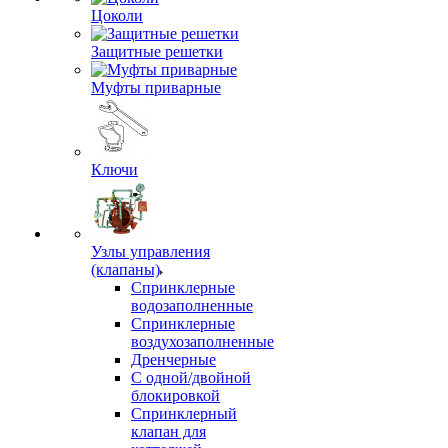
Цоколи
Защитные решетки
Муфты приварные
Ключи
Узлы управления
(клапаны)
Спринклерные
водозаполненные
Спринклерные
воздухозаполненные
Дренчерные
С одной/двойной
блокировкой
Спринклерный
клапан для