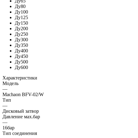
Ду65
Ду80
Ду100
Ду125
Ду150
Ду200
Ду250
Ду300
Ду350
Ду400
Ду450
Ду500
Ду600
Характеристики
Модель
—
Machaon BFV-02/W
Тип
—
Дисковый затвор
Давление мах.бар
—
16бар
Тип соединения