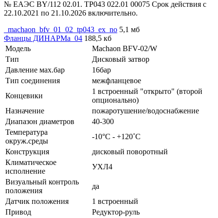
№ ЕАЭС BY/112 02.01. ТР043 022.01 00075 Срок действия с
22.10.2021 по 21.10.2026 включительно.
_machaon_bfv_01_02_tp043_ex_no
5,1 мб
Фланцы ДИНАРМа_04
188,5 кб
Модель
Machaon BFV-02/W
Тип
Дисковый затвор
Давление мах.бар
16бар
Тип соединения
межфланцевое
1 встроенный "открыто" (второй
Концевики
опционально)
Назначение
пожаротушение/водоснабжение
Диапазон диаметров
40-300
Температура
-10°С - +120˚С
окруж.среды
Конструкция
дисковый поворотный
Климатическое
УХЛ4
исполнение
Визуальный контроль
да
положения
Датчик положения
1 встроенный
Привод
Редуктор-руль