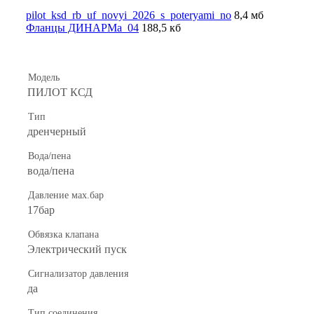
pilot_ksd_rb_uf_novyi_2026_s_poteryami_no
8,4 мб
Фланцы ДИНАРМа_04
188,5 кб
Модель
ПИЛОТ КСД
Тип
дренчерный
Вода/пена
вода/пена
Давление мах.бар
17бар
Обвязка клапана
Электрический пуск
Сигнализатор давления
да
Тип соединения