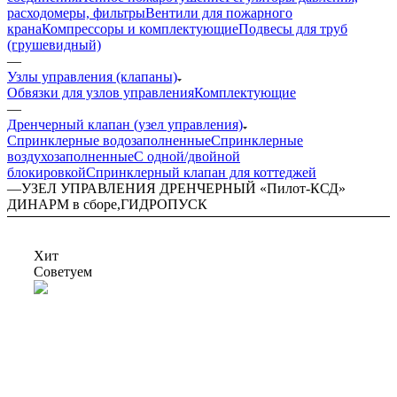
расходомеры, фильтры
Вентили для пожарного
крана
Компрессоры и комплектующие
Подвесы для труб
(грушевидный)
—
Узлы управления (клапаны)
Обвязки для узлов управления
Комплектующие
—
Дренчерный клапан (узел управления)
Спринклерные водозаполненные
Спринклерные
воздухозаполненные
С одной/двойной
блокировкой
Спринклерный клапан для коттеджей
—
УЗЕЛ УПРАВЛЕНИЯ ДРЕНЧЕРНЫЙ «Пилот-КСД»
ДИНАРМ в сборе,ГИДРОПУСК
Хит
Советуем