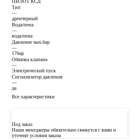
ПИЛОТ КСД
Тип
—
дренчерный
Вода/пена
—
вода/пена
Давление мах.бар
—
17бар
Обвязка клапана
—
Электрический пуск
Сигнализатор давления
—
да
Все характеристики
Под заказ
Наши менеджеры обязательно свяжутся с вами и
уточнят условия заказа