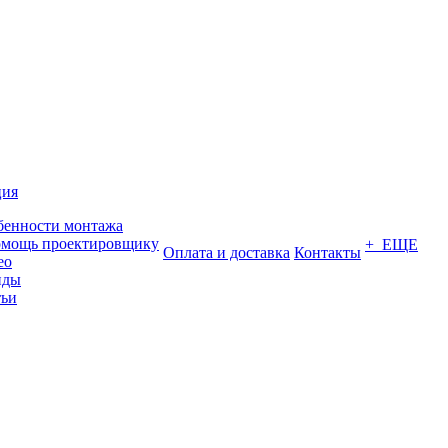
ция
бенности монтажа
омощь проектировщику
+ ЕЩЕ
Оплата и доставка
Контакты
ео
нды
тьи