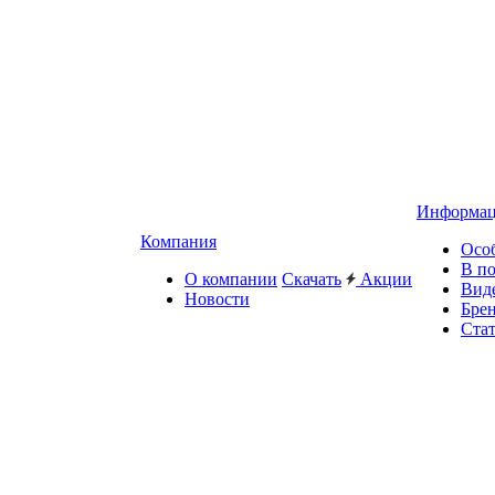
Информа
Компания
Осо
В п
О компании
Скачать
Акции
Вид
Новости
Бре
Ста