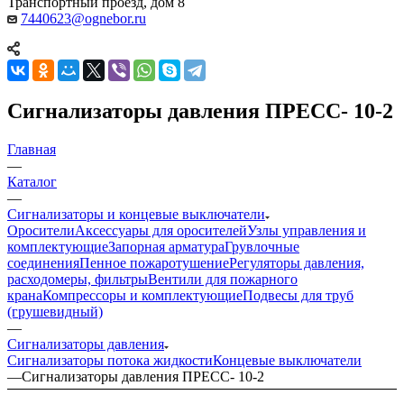
Транспортный проезд, дом 8
7440623@ognebor.ru
Сигнализаторы давления ПРЕСС- 10-2
Главная
—
Каталог
—
Сигнализаторы и концевые выключатели
Оросители
Аксессуары для оросителей
Узлы управления и
комплектующие
Запорная арматура
Грувлочные
соединения
Пенное пожаротушение
Регуляторы давления,
расходомеры, фильтры
Вентили для пожарного
крана
Компрессоры и комплектующие
Подвесы для труб
(грушевидный)
—
Сигнализаторы давления
Сигнализаторы потока жидкости
Концевые выключатели
—
Сигнализаторы давления ПРЕСС- 10-2