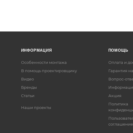
ИНФОРМАЦИЯ
ПОМОЩЬ
Особенности монтажа
Оплата и до
В помощь проектировщику
Гарантия на
Видео
Вопрос-отв
Бренды
Информаци
Статьи
Акция
Политика
Наши проекты
конфиденци
Пользовате
соглашение