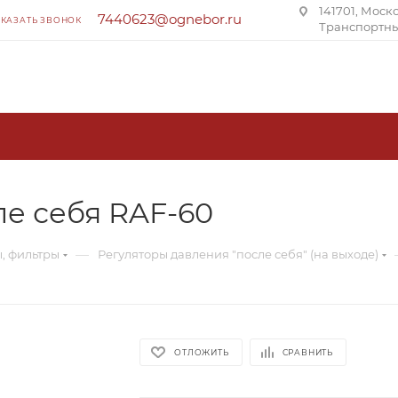
141701, Моск
7440623@ognebor.ru
АКАЗАТЬ ЗВОНОК
Транспортны
ле себя RAF-60
—
, фильтры
Регуляторы давления "после себя" (на выходе)
ОТЛОЖИТЬ
СРАВНИТЬ