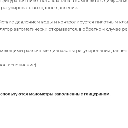
фигурация пилотного клапана в комплекте с диафрагм
и регулировать выходное давление.
йствие давлением воды и контролируется пилотным кла
лятор автоматически открывается, в обратном случае ре
 имеющими различные диапазоны регулирования давлен
артное исполнение)
используются манометры заполненные глицерином.