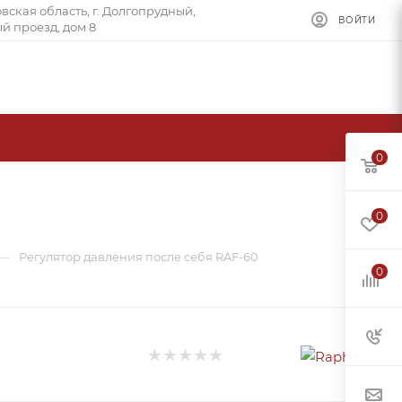
овская область, г. Долгопрудный,
ВОЙТИ
й проезд, дом 8
0
0
—
Регулятор давления после себя RAF-60
0