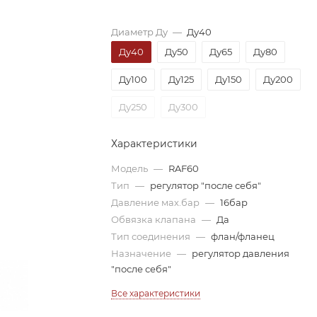
Диаметр Ду
—
Ду40
Ду40
Ду50
Ду65
Ду80
Ду100
Ду125
Ду150
Ду200
Ду250
Ду300
Характеристики
Модель
—
RAF60
Тип
—
регулятор "после себя"
Давление мах.бар
—
16бар
Обвязка клапана
—
Да
Тип соединения
—
флан/фланец
Назначение
—
регулятор давления
"после себя"
Все характеристики