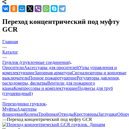
Переход концентрический под муфту
GCR
Главная
—
Каталог
—
Грувлок (грувлочные соединения)
Оросители
Аксессуары для оросителей
Узлы управления и
комплектующие
Запорная арматура
Сигнализаторы и концевые
выключатели
Пенное пожаротушение
Регуляторы давления,
расходомеры, фильтры
Вентили для пожарного
крана
Компрессоры и комплектующие
Подвесы для труб
(грушевидный)
—
Переходники грувлок
Муфты
Адаптеры
фланцевые
Колена
Тройники
Отводы
Крестовины
Заглушки
Обор
—
Переход концентрический под муфту GCR