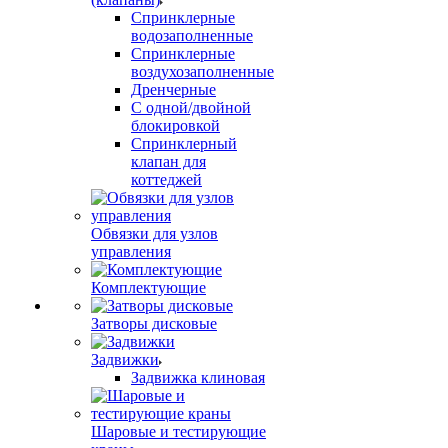
Спринклерные
водозаполненные
Спринклерные
воздухозаполненные
Дренчерные
С одной/двойной
блокировкой
Спринклерный
клапан для
коттеджей
Обвязки для узлов
управления
Комплектующие
Затворы дисковые
Задвижки
Задвижка клиновая
Шаровые и тестирующие