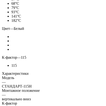
68°С
79°С
93°С
141°С
182°С
Цвет
—
Белый
К-фактор
—
115
115
Характеристики
Модель
—
СТАНДАРТ-115Н
Монтажное положение
—
вертикально вниз
К-фактор