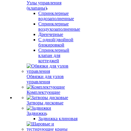
Узлы управления
(клапаны)
Спринклерные
водозаполненные
Спринклерные
воздухозаполненные
Дренчерные
С одной/двойной
блокировкой
Спринклерный
клапан для
коттеджей
Обвязки для узлов
управления
Комплектующие
Затворы дисковые
Задвижки
Задвижка клиновая