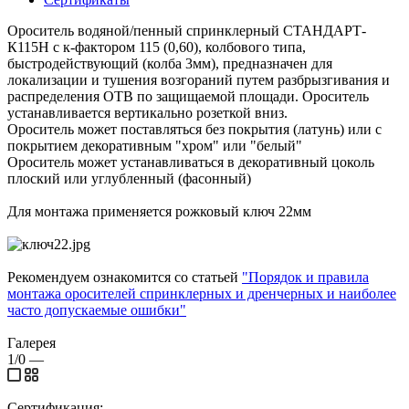
Ороситель водяной/пенный спринклерный СТАНДАРТ-
К115Н с к-фактором 115 (0,60), колбового типа,
быстродействующий (колба 3мм), предназначен для
локализации и тушения возгораний путем разбрызгивания и
распределения ОТВ по защищаемой площади. Ороситель
устанавливается вертикально розеткой вниз.
Ороситель может поставляться без покрытия (латунь) или с
покрытием декоративным "хром" или "белый"
Ороситель может устанавливаться в декоративный цоколь
плоский или углубленный (фасонный)
Для монтажа применяется рожковый ключ 22мм
Рекомендуем ознакомится со статьей
"Порядок и правила
монтажа оросителей спринклерных и дренчерных и наиболее
часто допускаемые ошибки"
Галерея
1/0
—
Сертификация: