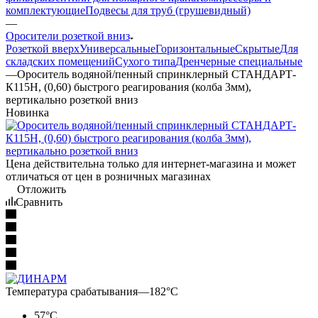
комплектующие
Подвесы для труб (грушевидный)
—
Оросители розеткой вниз
Розеткой вверх
Универсальные
Горизонтальные
Скрытые
Для
складских помещений
Сухого типа
Дренчерные специальные
—
Ороситель водяной/пенный спринклерный СТАНДАРТ-
К115Н, (0,60) быстрого реагирования (колба 3мм),
вертикально розеткой вниз
Новинка
Цена действительна только для интернет-магазина и может
отличаться от цен в розничных магазинах
Отложить
Сравнить
Температура срабатывания
—
182°С
57°С