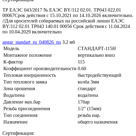
ТР ЕАЭС 043/2017 № ЕАЭС BY/112 02.01. ТР043 022.01
00067Срок действия с 15.10.2021 по 14.10.2026 включительно.
//Для оросителей собираемых на российской линии ЕАЭС
BY/112 02.01 ТР043 140.01 00056 Срок действия с 11.04.2024
по 10.04.2029 включительно
angar_standart_ru_040826_no
3,2 мб
Модель
СТАНДАРТ-115Н
Монтажное положение
вертикально вниз
К-фактор
115
Коэффициент производительности
0.60
Тепловая инерционность
быстродействующий
Тип теплового замка
колба 3мм
Зона орошения
стандарт
Вода/пена
вода/пена
Давление мах.бар
17бар
Резьба присоединения
1/2" (15мм)
Тип соединения
резьба нар.
Назначение
общего назначения
Сертификация: