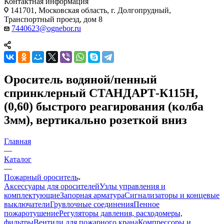
Контактная информация
141701, Московская область, г. Долгопрудный,
Транспортный проезд, дом 8
7440623@ognebor.ru
Ороситель водяной/пенный
спринклерный СТАНДАРТ-К115Н,
(0,60) быстрого реагирования (колба
3мм), вертикально розеткой вниз
Главная
—
Каталог
—
Пожарный ороситель
Аксессуары для оросителей
Узлы управления и
комплектующие
Запорная арматура
Сигнализаторы и концевые
выключатели
Грувлочные соединения
Пенное
пожаротушение
Регуляторы давления, расходомеры,
фильтры
Вентили для пожарного крана
Компрессоры и