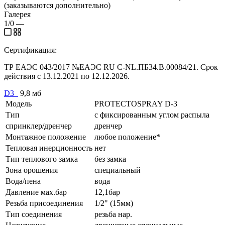
(заказываются дополнительно)
Галерея
1/0
—
Сертификация:
ТР ЕАЭС 043/2017 №ЕАЭС RU C-NL.ПБ34.В.00084/21. Срок
действия с 13.12.2021 по 12.12.2026.
D3_
9,8 мб
Модель
PROTECTOSPRAY D-3
Тип
с фиксированным углом распыла
спринклер/дренчер
дренчер
Монтажное положение
любое положение*
Тепловая инерционность
нет
Тип теплового замка
без замка
Зона орошения
специальный
Вода/пена
вода
Давление мах.бар
12,1бар
Резьба присоединения
1/2" (15мм)
Тип соединения
резьба нар.