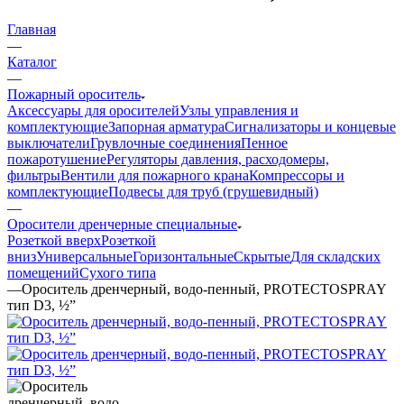
Главная
—
Каталог
—
Пожарный ороситель
Аксессуары для оросителей
Узлы управления и
комплектующие
Запорная арматура
Сигнализаторы и концевые
выключатели
Грувлочные соединения
Пенное
пожаротушение
Регуляторы давления, расходомеры,
фильтры
Вентили для пожарного крана
Компрессоры и
комплектующие
Подвесы для труб (грушевидный)
—
Оросители дренчерные специальные
Розеткой вверх
Розеткой
вниз
Универсальные
Горизонтальные
Скрытые
Для складских
помещений
Сухого типа
—
Ороситель дренчерный, водо-пенный, PROTECTOSPRAY
тип D3, ½”