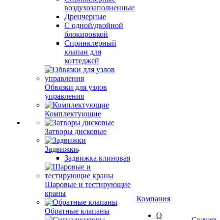
воздухозаполненные
Дренчерные
С одной/двойной
блокировкой
Спринклерный
клапан для
коттеджей
Обвязки для узлов
управления
Комплектующие
Затворы дисковые
Задвижки
Задвижка клиновая
Шаровые и тестирующие
краны
Компания
Обратные клапаны
О
Скачать