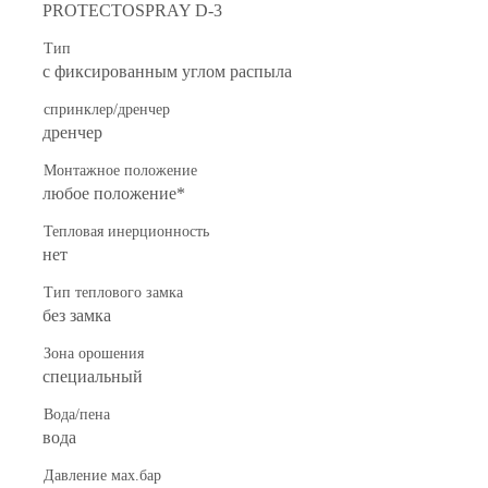
PROTECTOSPRAY D-3
Тип
с фиксированным углом распыла
спринклер/дренчер
дренчер
Монтажное положение
любое положение*
Тепловая инерционность
нет
Тип теплового замка
без замка
Зона орошения
специальный
Вода/пена
вода
Давление мах.бар