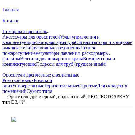
Главная
—
Каталог
—
Пожарный ороситель
Аксессуары для оросителей
Узлы управления и
комплектующие
Запорная арматура
Сигнализаторы и концевые
выключатели
Грувлочные соединения
Пенное
пожаротушение
Регуляторы давления, расходомеры,
фильтры
Вентили для пожарного крана
Компрессоры и
комплектующие
Подвесы для труб (грушевидный)
—
Оросители дренчерные специальные
Розеткой вверх
Розеткой
вниз
Универсальные
Горизонтальные
Скрытые
Для складских
помещений
Сухого типа
—
Ороситель дренчерный, водо-пенный, PROTECTOSPRAY
тип D3, ½”