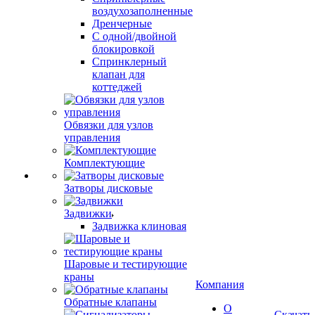
воздухозаполненные
Дренчерные
С одной/двойной
блокировкой
Спринклерный
клапан для
коттеджей
Обвязки для узлов
управления
Комплектующие
Затворы дисковые
Задвижки
Задвижка клиновая
Шаровые и тестирующие
краны
Компания
Обратные клапаны
О
Скачать