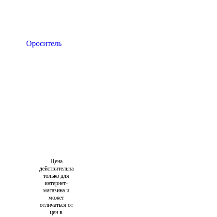
Цена
действительна
только для
интернет-
магазина и
может
отличаться от
цен в