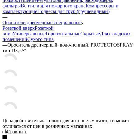
пожаротушение
Регуляторы давления, расходомеры,
фильтры
Вентили для пожарного крана
Компрессоры и
комплектующие
Подвесы для труб (грушевидный)
—
Оросители дренчерные специальные
Розеткой вверх
Розеткой
вниз
Универсальные
Горизонтальные
Скрытые
Для складских
помещений
Сухого типа
—
Ороситель дренчерный, водо-пенный, PROTECTOSPRAY
тип D3, ½”
Цена действительна только для интернет-магазина и может
отличаться от цен в розничных магазинах
Сравнить