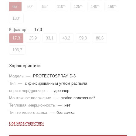
65°
80°
95°
110°
125°
140°
160°
180°
К-фактор
—
17,3
17,3
25,9
33,1
43,2
59,0
80,6
103,7
Характеристики
Модель
—
PROTECTOSPRAY D-3
Тип
—
с фиксированным углом распыла
спринклер/дренчер
—
дренчер
Монтажное положение
—
любое положение*
Тепловая инерционность
—
нет
Тип теплового замка
—
без замка
Все характеристики