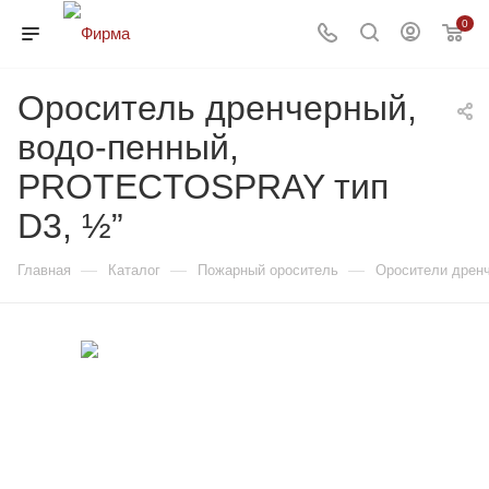
0
Ороситель дренчерный,
водо-пенный,
PROTECTOSPRAY тип
D3, ½”
—
—
—
Главная
Каталог
Пожарный ороситель
Оросители дрен