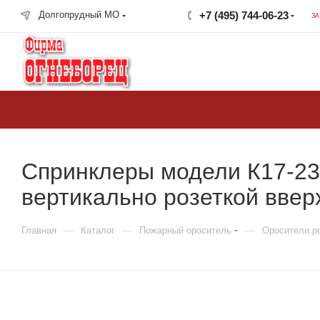
Долгопрудный МО
+7 (495) 744-06-23
З
крупнейший в России
поставщик систем
пожаротушения
Спринклеры модели К17-231
вертикально розеткой ввер
—
—
—
Главная
Каталог
Пожарный ороситель
Оросители ро