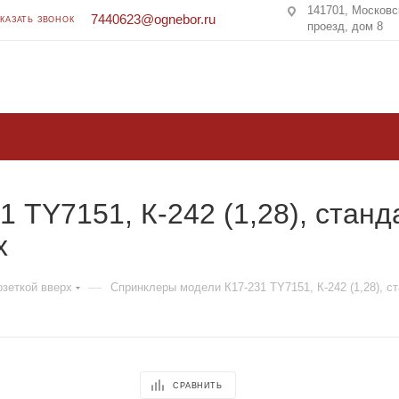
141701, Московс
7440623@ognebor.ru
АКАЗАТЬ ЗВОНОК
проезд, дом 8
 TY7151, К-242 (1,28), станд
х
—
зеткой вверх
Спринклеры модели К17-231 TY7151, К-242 (1,28), с
СРАВНИТЬ