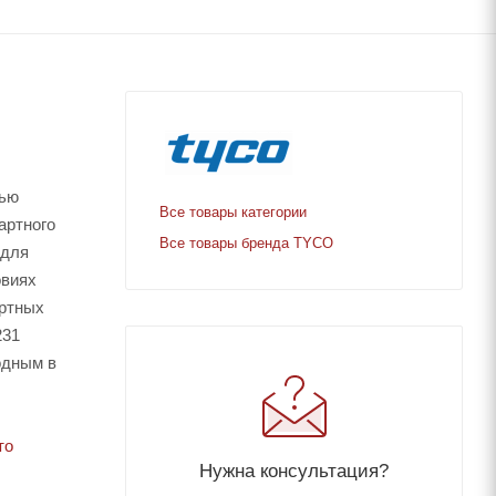
тью
Все товары категории
артного
Все товары бренда TYCO
 для
овиях
артных
231
одным в
то
Нужна консультация?