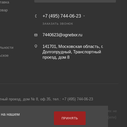
тавка
товар
+7 (495) 744-06-23
ЗАКАЗАТЬ ЗВОНОК
7440623@ognebor.ru
141701, Московская область, г.
льности
Долгопрудный, Транспортный
ьское
проезд, дом 8
й проезд, дом № 8, оф.35, тел.: +7 (495) 744-06-23
сключительно информационный характер и ни при каких условиях не
а на нашем
ой информации о наличии и стоимости указанных товаров и (или)
ПРИНЯТЬ
06-23 для регионов бесплатный номер 8-800-250-06-23