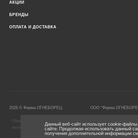
АКЦИИ
БРЕНДЫ
ОПЛАТА И ДОСТАВКА
2026 © Фирма ОГНЕБОРЕЦ
ООО "Фирма ОГНЕБОРЕЦ", 
Обращаем ваше внимание на то, что данный интернет-сайт, а такж
Данный веб-сайт использует cookie-файлы
является публичной офертой, определяемой положениями Статьи 
сайте. Продолжая использовать данный са
получения дополнительной информации с
услуг, пожалуйста, обращайтесь к менеджерам нашей 