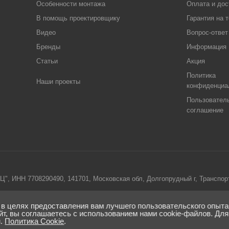
Особенности монтажа
Оплата и дос
В помощь проектировщику
Гарантия на 
Видео
Вопрос-ответ
Бренды
Информация
Статьи
Акция
Политика
Наши проекты
конфиденциа
Пользовател
соглашение
ИНН 7708290490, 141701, Московская обл, Долгопрудный г, Транспортны
е вся информация о товарах и ценах, предоставленная на нём, носит и
 в целях предоставления вам лучшего пользовательского опыт
437 Гражданского кодекса Российской Федерации.Для получения подробн
йт, вы соглашаетесь с использованием нами cookie-файлов. Для
м.
Политика Cookie
.
компании с помощью формы обратной связи или по телефону 8 (495) 744-