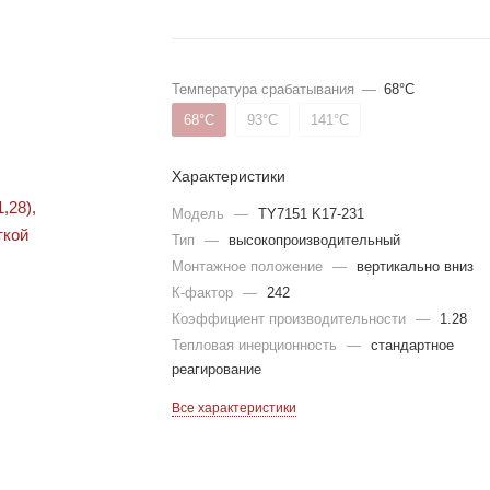
Температура срабатывания
—
68°С
68°С
93°С
141°С
Характеристики
Модель
—
TY7151 K17-231
Тип
—
высокопроизводительный
Монтажное положение
—
вертикально вниз
К-фактор
—
242
Коэффициент производительности
—
1.28
Тепловая инерционность
—
стандартное
реагирование
Все характеристики