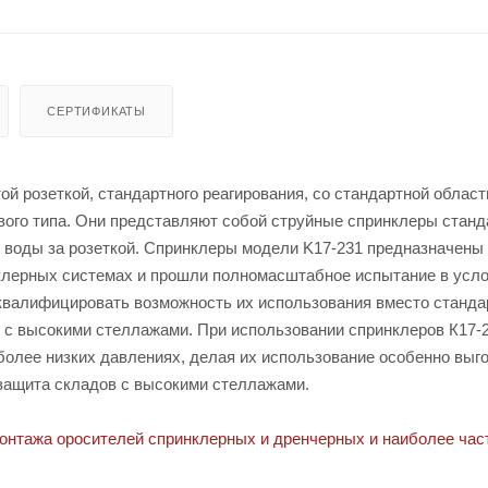
СЕРТИФИКАТЫ
ой розеткой, стандартного реагирования, со стандартной облас
ого типа. Они представляют собой струйные спринклеры станд
 воды за розеткой. Спринклеры модели K17-231 предназначены
клерных системах и прошли полномасштабное испытание в усл
 квалифицировать возможность их использования вместо станд
в с высокими стеллажами. При использовании спринклеров К17-
более низких давлениях, делая их использование особенно выг
 защита складов с высокими стеллажами.
монтажа оросителей спринклерных и дренчерных и наиболее час